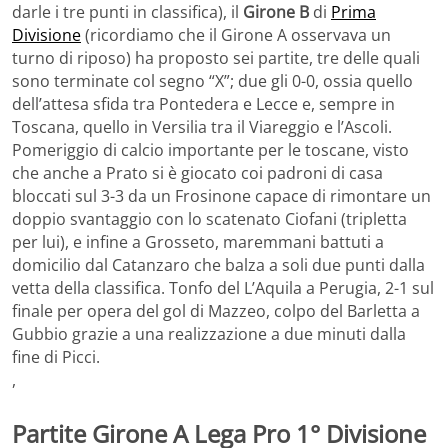
darle i tre punti in classifica), il
Girone B
di
Prima
Divisione
(ricordiamo che il Girone A osservava un
turno di riposo) ha proposto sei partite, tre delle quali
sono terminate col segno “X”; due gli 0-0, ossia quello
dell’attesa sfida tra Pontedera e Lecce e, sempre in
Toscana, quello in Versilia tra il Viareggio e l’Ascoli.
Pomeriggio di calcio importante per le toscane, visto
che anche a Prato si è giocato coi padroni di casa
bloccati sul 3-3 da un Frosinone capace di rimontare un
doppio svantaggio con lo scatenato Ciofani (tripletta
per lui), e infine a Grosseto, maremmani battuti a
domicilio dal Catanzaro che balza a soli due punti dalla
vetta della classifica. Tonfo del L’Aquila a Perugia, 2-1 sul
finale per opera del gol di Mazzeo, colpo del Barletta a
Gubbio grazie a una realizzazione a due minuti dalla
fine di Picci.
,
Partite Girone A Lega Pro 1° Divisione