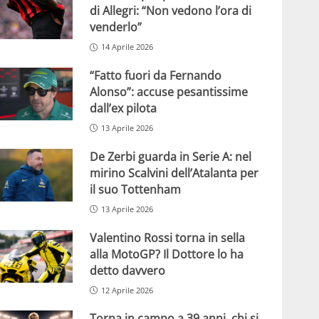
di Allegri: “Non vedono l’ora di
venderlo”
14 Aprile 2026
“Fatto fuori da Fernando
Alonso”: accuse pesantissime
dall’ex pilota
13 Aprile 2026
De Zerbi guarda in Serie A: nel
mirino Scalvini dell’Atalanta per
il suo Tottenham
13 Aprile 2026
Valentino Rossi torna in sella
alla MotoGP? Il Dottore lo ha
detto davvero
12 Aprile 2026
Torna in campo a 39 anni, chi si