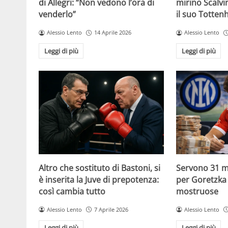
di Allegri: “Non vedono l’ora di
mirino Scalvin
venderlo”
il suo Totte
Alessio Lento
14 Aprile 2026
Alessio Lento
Leggi di più
Leggi di più
Altro che sostituto di Bastoni, si
Servono 31 mi
è inserita la Juve di prepotenza:
per Goretzka i
così cambia tutto
mostruose
Alessio Lento
7 Aprile 2026
Alessio Lento
Leggi di più
Leggi di più