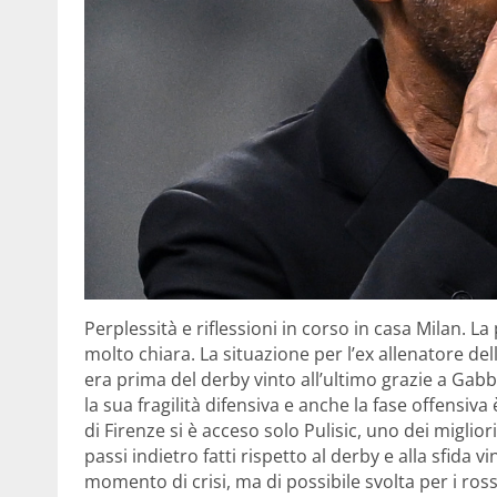
Perplessità e riflessioni in corso in casa Milan. L
molto chiara. La situazione per l’ex allenatore d
era prima del derby vinto all’ultimo grazie a Gabb
la sua fragilità difensiva e anche la fase offensiv
di Firenze si è acceso solo Pulisic, uno dei miglior
passi indietro fatti rispetto al derby e alla sfid
momento di crisi, ma di possibile svolta per i ros