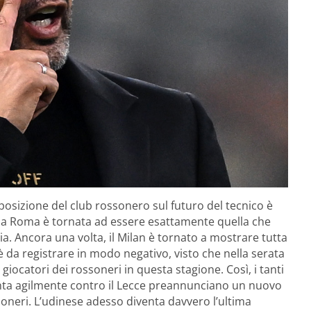
a posizione del club rossonero sul futuro del tecnico è
ella Roma è tornata ad essere esattamente quella che
ia. Ancora una volta, il Milan è tornato a mostrare tutta
a è da registrare in modo negativo, visto che nella serata
i giocatori dei rossoneri in questa stagione. Così, i tanti
a vinta agilmente contro il Lecce preannunciano un nuovo
soneri. L’udinese adesso diventa davvero l’ultima