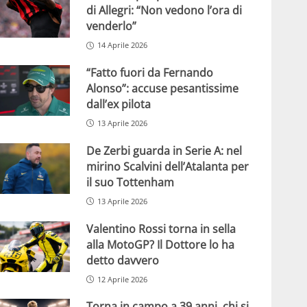
di Allegri: “Non vedono l’ora di
venderlo”
14 Aprile 2026
“Fatto fuori da Fernando
Alonso”: accuse pesantissime
dall’ex pilota
13 Aprile 2026
De Zerbi guarda in Serie A: nel
mirino Scalvini dell’Atalanta per
il suo Tottenham
13 Aprile 2026
Valentino Rossi torna in sella
alla MotoGP? Il Dottore lo ha
detto davvero
12 Aprile 2026
Torna in campo a 39 anni, chi si