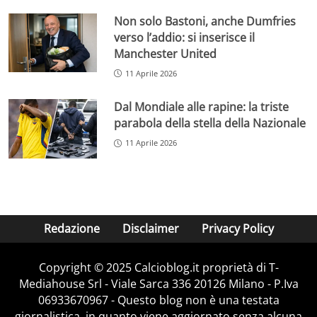
Non solo Bastoni, anche Dumfries
verso l’addio: si inserisce il
Manchester United
11 Aprile 2026
Dal Mondiale alle rapine: la triste
parabola della stella della Nazionale
11 Aprile 2026
Redazione
Disclaimer
Privacy Policy
Copyright © 2025 Calcioblog.it proprietà di T-
Mediahouse Srl - Viale Sarca 336 20126 Milano - P.Iva
06933670967 - Questo blog non è una testata
giornalistica, in quanto viene aggiornato senza alcuna