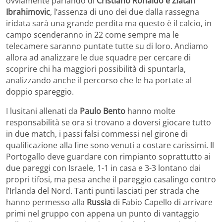
ovviamente parlando di
Cristiano Ronaldo e Zlatan
Ibrahimovic
, l’assenza di uno dei due dalla rassegna
iridata sarà una grande perdita ma questo è il calcio, in
campo scenderanno in 22 come sempre ma le
telecamere saranno puntate tutte su di loro. Andiamo
allora ad analizzare le due squadre per cercare di
scoprire chi ha maggiori possibilità di spuntarla,
analizzando anche il percorso che le ha portate al
doppio spareggio.
I lusitani allenati da
Paulo Bento
hanno molte
responsabilità se ora si trovano a doversi giocare tutto
in due match, i passi falsi commessi nel girone di
qualificazione alla fine sono venuti a costare carissimi. Il
Portogallo deve guardare con rimpianto soprattutto ai
due pareggi con Israele, 1-1 in casa e 3-3 lontano dai
propri tifosi, ma pesa anche il pareggio casalingo contro
l’Irlanda del Nord. Tanti punti lasciati per strada che
hanno permesso alla
Russia
di Fabio Capello di arrivare
primi nel gruppo con appena un punto di vantaggio