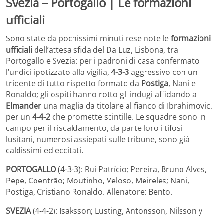
Svezia – Portogallo | Le formazioni
ufficiali
Sono state da pochissimi minuti rese note le
formazioni
ufficiali
dell’attesa sfida del Da Luz, Lisbona, tra
Portogallo e Svezia: per i padroni di casa confermato
l’undici ipotizzato alla vigilia,
4-3-3
aggressivo con un
tridente di tutto rispetto formato da
Postiga
, Nani e
Ronaldo; gli ospiti hanno rotto gli indugi affidando a
Elmander
una maglia da titolare al fianco di Ibrahimovic,
per un
4-4-2
che promette scintille. Le squadre sono in
campo per il riscaldamento, da parte loro i tifosi
lusitani, numerosi assiepati sulle tribune, sono già
caldissimi ed eccitati.
PORTOGALLO
(4-3-3): Rui Patrício; Pereira, Bruno Alves,
Pepe, Coentrão; Moutinho, Veloso, Meireles; Nani,
Postiga, Cristiano Ronaldo. Allenatore: Bento.
SVEZIA
(4-4-2): Isaksson; Lusting, Antonsson, Nilsson y