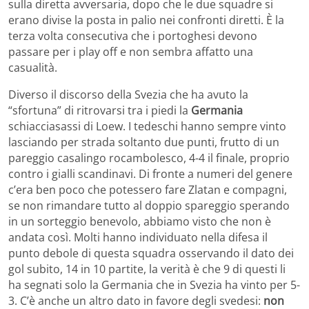
sulla diretta avversaria, dopo che le due squadre si
erano divise la posta in palio nei confronti diretti. È la
terza volta consecutiva che i portoghesi devono
passare per i play off e non sembra affatto una
casualità.
Diverso il discorso della Svezia che ha avuto la
“sfortuna” di ritrovarsi tra i piedi la
Germania
schiacciasassi di Loew. I tedeschi hanno sempre vinto
lasciando per strada soltanto due punti, frutto di un
pareggio casalingo rocambolesco, 4-4 il finale, proprio
contro i gialli scandinavi. Di fronte a numeri del genere
c’era ben poco che potessero fare Zlatan e compagni,
se non rimandare tutto al doppio spareggio sperando
in un sorteggio benevolo, abbiamo visto che non è
andata così. Molti hanno individuato nella difesa il
punto debole di questa squadra osservando il dato dei
gol subito, 14 in 10 partite, la verità è che 9 di questi li
ha segnati solo la Germania che in Svezia ha vinto per 5-
3. C’è anche un altro dato in favore degli svedesi:
non