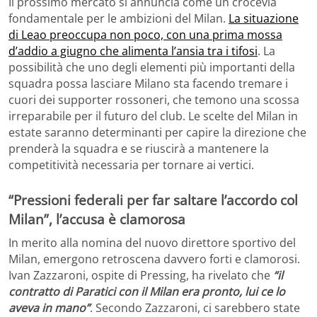
Il prossimo mercato si annuncia come un crocevia
fondamentale per le ambizioni del Milan.
La situazione
di Leao preoccupa non poco, con una prima mossa
d’addio a giugno che alimenta l’ansia tra i tifosi
. La
possibilità che uno degli elementi più importanti della
squadra possa lasciare Milano sta facendo tremare i
cuori dei supporter rossoneri, che temono una scossa
irreparabile per il futuro del club. Le scelte del Milan in
estate saranno determinanti per capire la direzione che
prenderà la squadra e se riuscirà a mantenere la
competitività necessaria per tornare ai vertici.
“Pressioni federali per far saltare l’accordo col
Milan”, l’accusa è clamorosa
In merito alla nomina del nuovo direttore sportivo del
Milan, emergono retroscena davvero forti e clamorosi.
Ivan Zazzaroni, ospite di Pressing, ha rivelato che
“il
contratto di Paratici con il Milan era pronto, lui ce lo
aveva in mano”
. Secondo Zazzaroni, ci sarebbero state