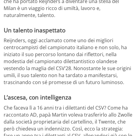
che ha portato Reijnders a diventare una stella del
Milan è un viaggio ricco di umiltà, lavoro e,
naturalmente, talento.
Un talento inaspettato
Reijnders, oggi acclamato come uno dei migliori
centrocampisti del campionato italiano e non solo, ha
iniziato il suo percorso lontano dai riflettori, nella
modestia del campionato dilettantistico olandese
vestendo la maglia del CSV’28. Nonostante le sue origini
umili, il suo talento non ha tardato a manifestarsi,
trascinando con sé promesse di un futuro luminoso.
L’ascesa, con intelligenza
Che faceva lì a 16 anni tra i dilettanti del CSV? Come ha
raccontato AD, papà Martin voleva trasferirlo allo Zwolle
dalla società proprietaria del cartellino, il Twente, che
però chiedeva un indennizzo. Così, ecco la strategia:
fare un anno tra i dilettanti al CSV, allenandosi già con lo