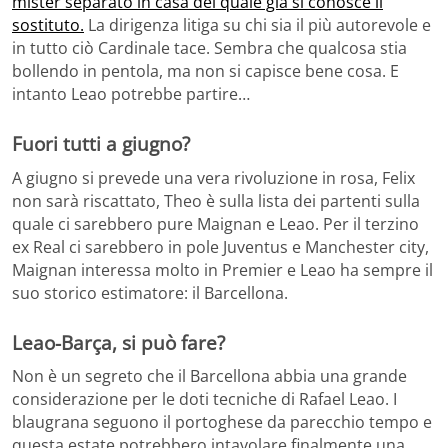
mister separato in casa del quale già si conosce il
sostituto.
La dirigenza litiga su chi sia il più autorevole e
in tutto ciò Cardinale tace. Sembra che qualcosa stia
bollendo in pentola, ma non si capisce bene cosa. E
intanto Leao potrebbe partire…
Fuori tutti a giugno?
A giugno si prevede una vera rivoluzione in rosa, Felix
non sarà riscattato, Theo è sulla lista dei partenti sulla
quale ci sarebbero pure Maignan e Leao. Per il terzino
ex Real ci sarebbero in pole Juventus e Manchester city,
Maignan interessa molto in Premier e Leao ha sempre il
suo storico estimatore: il Barcellona.
Leao-Barça, si può fare?
Non è un segreto che il Barcellona abbia una grande
considerazione per le doti tecniche di Rafael Leao. I
blaugrana seguono il portoghese da parecchio tempo e
questa estate potrebbero intavolare finalmente una