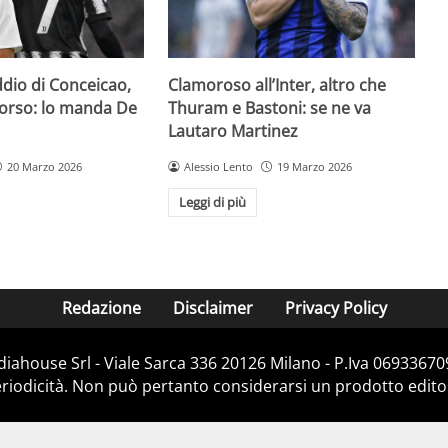
addio di Conceicao,
Clamoroso all’Inter, altro che
 corso: lo manda De
Thuram e Bastoni: se ne va
Lautaro Martinez
20 Marzo 2026
Alessio Lento
19 Marzo 2026
Leggi di più
Redazione
Disclaimer
Privacy Policy
diahouse Srl - Viale Sarca 336 20126 Milano - P.Iva 069336709
iodicità. Non può pertanto considerarsi un prodotto editoria