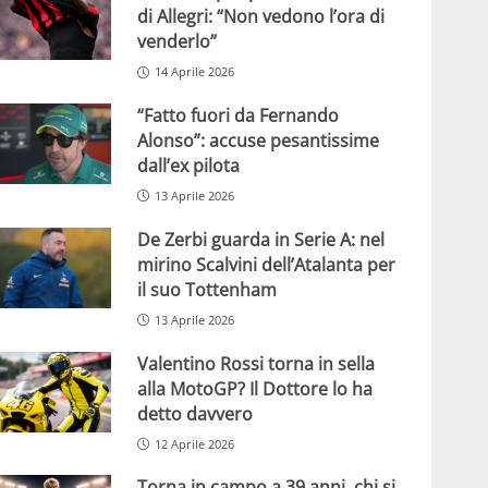
di Allegri: “Non vedono l’ora di
venderlo”
14 Aprile 2026
“Fatto fuori da Fernando
Alonso”: accuse pesantissime
dall’ex pilota
13 Aprile 2026
De Zerbi guarda in Serie A: nel
mirino Scalvini dell’Atalanta per
il suo Tottenham
13 Aprile 2026
Valentino Rossi torna in sella
alla MotoGP? Il Dottore lo ha
detto davvero
12 Aprile 2026
Torna in campo a 39 anni, chi si