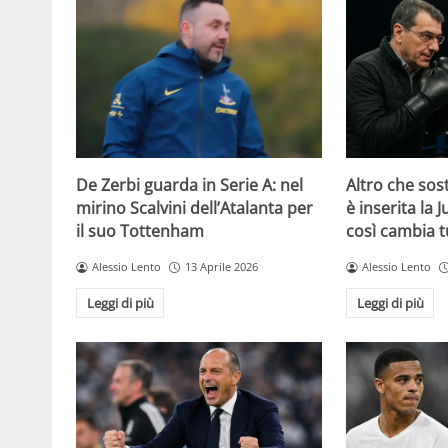
De Zerbi guarda in Serie A: nel
Altro che sost
mirino Scalvini dell’Atalanta per
è inserita la 
il suo Tottenham
così cambia t
Alessio Lento
13 Aprile 2026
Alessio Lento
Leggi di più
Leggi di più