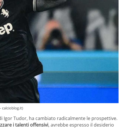
calcioblog.it)
di Igor Tudor, ha cambiato radicalmente le prospettive.
zzare i talenti offensivi
, avrebbe espresso il desiderio