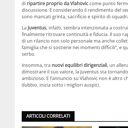
di
ripartire proprio da Vlahovic
come punto fermo 
discussione. E considerando il rendimento del s
sono mancati grinta, sacrificio e spirito di squad
La
Juventus
, infatti, sembra intenzionata a costr
finalmente ritrovare continuità e fiducia. Il suo r
di un rilancio non solo personale ma anche collet
famiglia che si sostiene nei momenti difficili”, e
serbo.
Insomma, tra
nuovi equilibri dirigenziali
, un alle
dimostrare il suo valore, la Juventus sta tornand
ambizioso. E l’annuncio su Vlahovic non è altro c
dubbio, inizia sotto i migliori auspici.
ARTICOLI CORRELATI