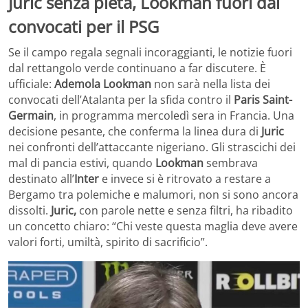
Juric senza pietà, Lookman fuori dai
convocati per il PSG
Se il campo regala segnali incoraggianti, le notizie fuori
dal rettangolo verde continuano a far discutere. È
ufficiale:
Ademola Lookman
non sarà nella lista dei
convocati dell’Atalanta per la sfida contro il
Paris Saint-
Germain
, in programma mercoledì sera in Francia. Una
decisione pesante, che conferma la linea dura di
Juric
nei confronti dell’attaccante nigeriano. Gli strascichi dei
mal di pancia estivi, quando
Lookman
sembrava
destinato all’
Inter
e invece si è ritrovato a restare a
Bergamo tra polemiche e malumori, non si sono ancora
dissolti.
Juric,
con parole nette e senza filtri, ha ribadito
un concetto chiaro: “Chi veste questa maglia deve avere
valori forti, umiltà, spirito di sacrificio”.