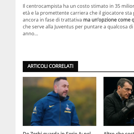
Il centrocampista ha un costo stimato in 35 milion
età e la promettente carriera che il giocatore s
ancora in fase di trattativa
ma un’opzione come 
che serve alla Juventus per puntare a qualcosa d
anno…
ARTICOLI CORRELATI
De Zerbi guarda in Serie A: nel
Altro che sost