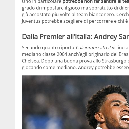
Uno in particolare
potrebbe non far sentire al t
grado di impostare il gioco ma sopratutto di difen
già accostato più volte al team bianconero. Cerchi
Juventus potrebbe scegliere di percorrere e chi è
Dalla Premier all’Italia: Andrey Sa
Secondo quanto riporta
Calciomercato.it
vicino 
mediano classe 2004 anch’egli originario del Bra
Chelsea. Dopo una buona prova allo Strasburgo d
giocando come mediano, Andrey potrebbe essere p