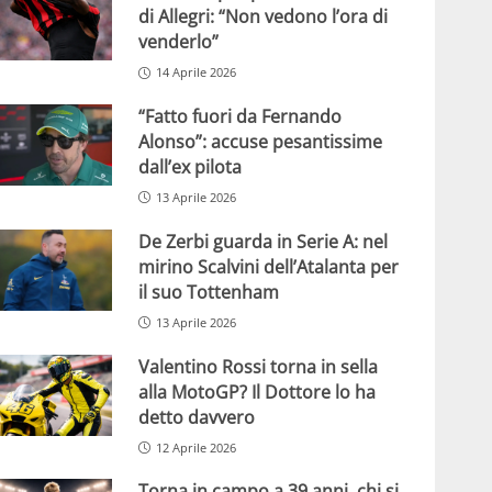
di Allegri: “Non vedono l’ora di
venderlo”
14 Aprile 2026
“Fatto fuori da Fernando
Alonso”: accuse pesantissime
dall’ex pilota
13 Aprile 2026
De Zerbi guarda in Serie A: nel
mirino Scalvini dell’Atalanta per
il suo Tottenham
13 Aprile 2026
Valentino Rossi torna in sella
alla MotoGP? Il Dottore lo ha
detto davvero
12 Aprile 2026
Torna in campo a 39 anni, chi si