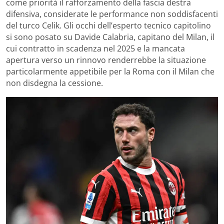
come priorità il rafforzamento della fascia destra
difensiva, considerate le performance non soddisfacenti
del turco Celik. Gli occhi dell’esperto tecnico capitolino
si sono posato su Davide Calabria, capitano del Milan, il
cui contratto in scadenza nel 2025 e la mancata
apertura verso un rinnovo renderrebbe la situazione
particolarmente appetibile per la Roma con il Milan che
non disdegna la cessione.