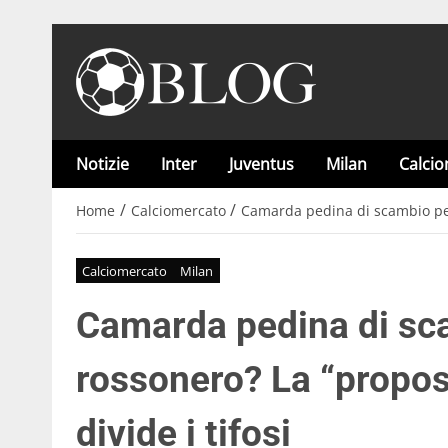
Notizie
Inter
Juventus
Milan
Calci
/
/
Home
Calciomercato
Camarda pedina di scambio per i
Calciomercato
Milan
Camarda pedina di sca
rossonero? La “propost
divide i tifosi