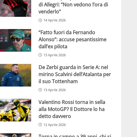
di Allegri: “Non vedono l’ora di
venderlo”
14 Aprile 2026
“Fatto fuori da Fernando
Alonso”: accuse pesantissime
dall’ex pilota
13 Aprile 2026
De Zerbi guarda in Serie A: nel
mirino Scalvini dell’Atalanta per
il suo Tottenham
13 Aprile 2026
Valentino Rossi torna in sella
alla MotoGP? Il Dottore lo ha
detto davvero
12 Aprile 2026
Torna in campo a 39 anni, chi si