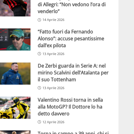
di Allegri: “Non vedono l’ora di
venderlo”
14 Aprile 2026
“Fatto fuori da Fernando
Alonso”: accuse pesantissime
dall’ex pilota
13 Aprile 2026
De Zerbi guarda in Serie A: nel
mirino Scalvini dell’Atalanta per
il suo Tottenham
13 Aprile 2026
Valentino Rossi torna in sella
alla MotoGP? Il Dottore lo ha
detto davvero
12 Aprile 2026
Torna in campo a 39 anni, chi si