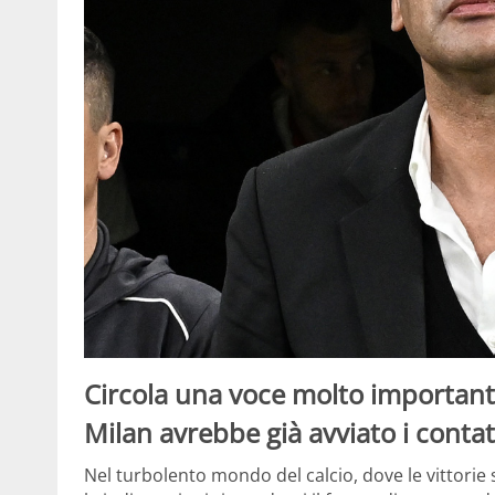
Circola una voce molto importante 
Milan avrebbe già avviato i contatt
Nel turbolento mondo del calcio, dove le vittorie