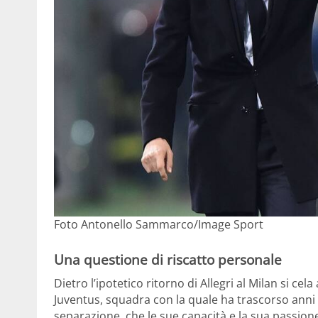
Foto Antonello Sammarco/Image Sport
Una questione di riscatto personale
Dietro l’ipotetico ritorno di Allegri al Milan si ce
Juventus, squadra con la quale ha trascorso anni
separazione, che le sue capacità e la sua passion