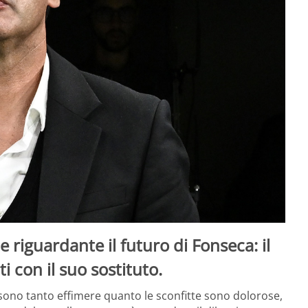
riguardante il futuro di Fonseca: il
i con il suo sostituto.
 sono tanto effimere quanto le sconfitte sono dolorose,