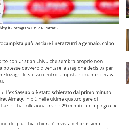
oblog.it (Instagram Davide Frattesi)
ntrocampista può lasciare i nerazzurri a gennaio, colpo
porto con Cristian Chivu che sembra proprio non
ta potesse davvero diventare la stagione decisiva per
one Inzaghi lo stesso centrocampista romano sperava
u.
ia.
L’ex Sassuolo è stato schierato dal primo minuto
irat Almaty.
In più nelle ultime quattro gare di
Lazio – ha collezionato solo 29 minuti: un impiego che
uno dei più ‘chiacchierati’ in vista del prossimo