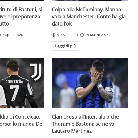
ituto di Bastoni, si
Colpo alla McTominay, Manna
Juve di prepotenza:
vola a Manchester: Conte ha già
utto
dato l’ok
7 Aprile 2026
Alessio Lento
25 Marzo 2026
Leggi di più
addio di Conceicao,
Clamoroso all’Inter, altro che
 corso: lo manda De
Thuram e Bastoni: se ne va
Lautaro Martinez