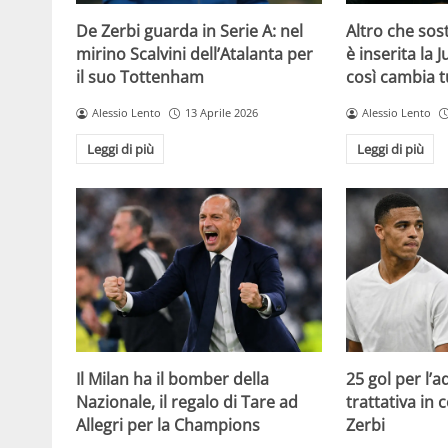
De Zerbi guarda in Serie A: nel
Altro che sost
mirino Scalvini dell’Atalanta per
è inserita la 
il suo Tottenham
così cambia t
Alessio Lento
13 Aprile 2026
Alessio Lento
Leggi di più
Leggi di più
Il Milan ha il bomber della
25 gol per l’
Nazionale, il regalo di Tare ad
trattativa in
Allegri per la Champions
Zerbi