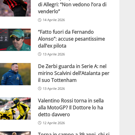
di Allegri: “Non vedono l’ora di
venderlo”
14 Aprile 2026
“Fatto fuori da Fernando
Alonso”: accuse pesantissime
dall’ex pilota
13 Aprile 2026
De Zerbi guarda in Serie A: nel
mirino Scalvini dell’Atalanta per
il suo Tottenham
13 Aprile 2026
Valentino Rossi torna in sella
alla MotoGP? Il Dottore lo ha
detto davvero
12 Aprile 2026
Torna in campo a 39 anni, chi si