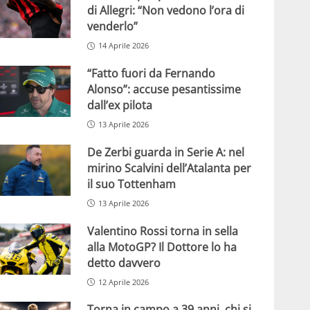
di Allegri: “Non vedono l’ora di
venderlo”
14 Aprile 2026
“Fatto fuori da Fernando
Alonso”: accuse pesantissime
dall’ex pilota
13 Aprile 2026
De Zerbi guarda in Serie A: nel
mirino Scalvini dell’Atalanta per
il suo Tottenham
13 Aprile 2026
Valentino Rossi torna in sella
alla MotoGP? Il Dottore lo ha
detto davvero
12 Aprile 2026
Torna in campo a 39 anni, chi si