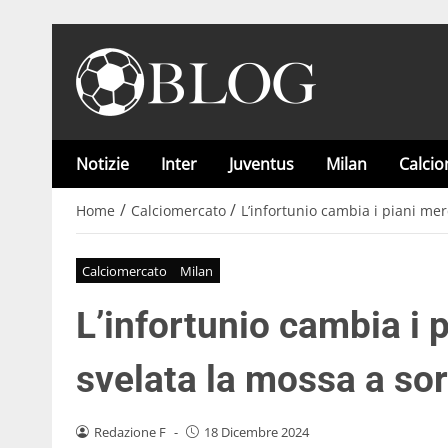
Notizie
Inter
Juventus
Milan
Calci
/
/
Home
Calciomercato
L’infortunio cambia i piani me
Calciomercato
Milan
L’infortunio cambia i 
svelata la mossa a so
Redazione F
-
18 Dicembre 2024