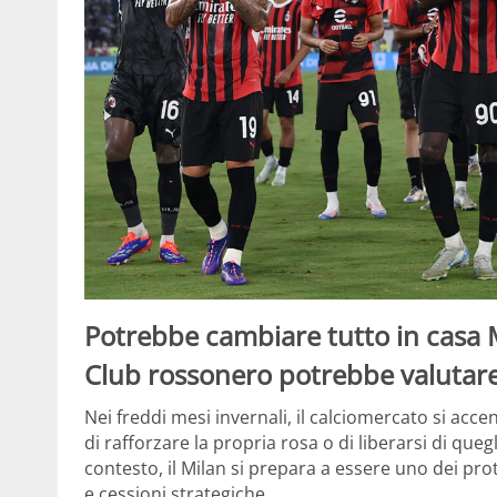
Potrebbe cambiare tutto in casa Mi
Club rossonero potrebbe valutare
Nei freddi mesi invernali, il calciomercato si ac
di rafforzare la propria rosa o di liberarsi di que
contesto, il Milan si prepara a essere uno dei prot
e cessioni strategiche.