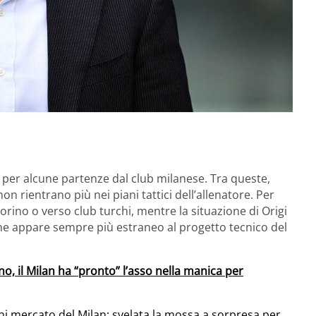
 per alcune partenze dal club milanese. Tra queste,
 non rientrano più nei piani tattici dell’allenatore. Per
 Torino o verso club turchi, mentre la situazione di Origi
 che appare sempre più estraneo al progetto tecnico del
, il Milan ha “pronto” l’asso nella manica per
ani mercato del Milan: svelata la mossa a sorpresa per