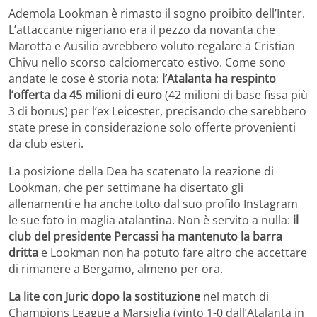
Ademola Lookman è rimasto il sogno proibito dell’Inter.
L’attaccante nigeriano era il pezzo da novanta che
Marotta e Ausilio avrebbero voluto regalare a Cristian
Chivu nello scorso calciomercato estivo. Come sono
andate le cose è storia nota:
l’Atalanta ha respinto
l’offerta da 45 milioni di euro
(42 milioni di base fissa più
3 di bonus) per l’ex Leicester, precisando che sarebbero
state prese in considerazione solo offerte provenienti
da club esteri.
La posizione della Dea ha scatenato la reazione di
Lookman, che per settimane ha disertato gli
allenamenti e ha anche tolto dal suo profilo Instagram
le sue foto in maglia atalantina. Non è servito a nulla:
il
club del presidente Percassi ha mantenuto la barra
dritta
e Lookman non ha potuto fare altro che accettare
di rimanere a Bergamo, almeno per ora.
La lite con Juric dopo la sostituzione
nel match di
Champions League a Marsiglia (vinto 1-0 dall’Atalanta in