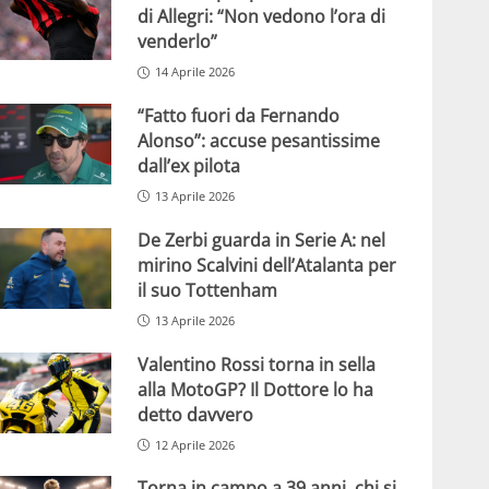
di Allegri: “Non vedono l’ora di
venderlo”
14 Aprile 2026
“Fatto fuori da Fernando
Alonso”: accuse pesantissime
dall’ex pilota
13 Aprile 2026
De Zerbi guarda in Serie A: nel
mirino Scalvini dell’Atalanta per
il suo Tottenham
13 Aprile 2026
Valentino Rossi torna in sella
alla MotoGP? Il Dottore lo ha
detto davvero
12 Aprile 2026
Torna in campo a 39 anni, chi si