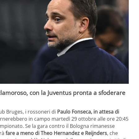
clamoroso, con la Juventus pronta a sfoderare
ub Bruges, i rossoneri di
Paulo Fonseca, in attesa di
rnerebbero in campo martedì 29 ottobre alle ore 20:45
campionato. Se la gara contro il Bologna rimanesse
vrà
fare a meno di Theo Hernandez e Reijnders
, che