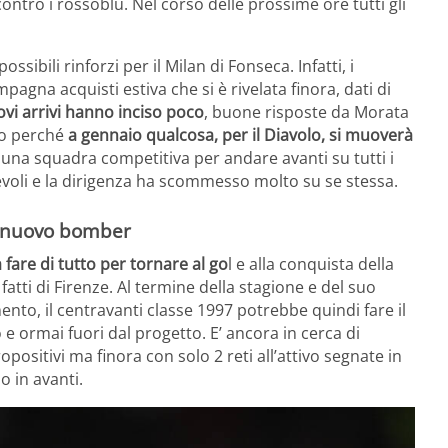
ntro i rossoblù. Nel corso delle prossime ore tutti gli
sibili rinforzi per il Milan di Fonseca. Infatti, i
gna acquisti estiva che si è rivelata finora, dati di
ovi arrivi hanno inciso poco
, buone risposte da Morata
cco perché
a gennaio qualcosa, per il Diavolo, si muoverà
 una squadra competitiva per andare avanti su tutti i
tevoli e la dirigenza ha scommesso molto su se stessa.
n nuovo bomber
fare di tutto per tornare al go
l e alla conquista della
fatti di Firenze. Al termine della stagione e del suo
nto, il centravanti classe 1997 potrebbe quindi fare il
 e ormai fuori dal progetto. E’ ancora in cerca di
positivi ma finora con solo 2 reti all’attivo segnate in
 in avanti.