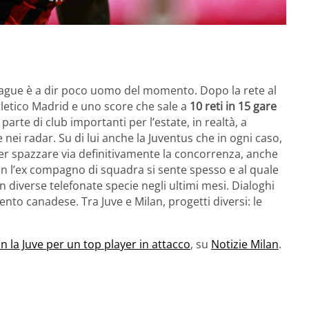
ague è a dir poco uomo del momento. Dopo la rete al
tletico Madrid e uno score che sale a
10 reti in 15 gare
a parte di club importanti per l’estate, in realtà, a
ei radar. Su di lui anche la Juventus che in ogni caso,
per spazzare via definitivamente la concorrenza, anche
on l’ex compagno di squadra si sente spesso e al quale
diverse telefonate specie negli ultimi mesi. Dialoghi
lento canadese. Tra Juve e Milan, progetti diversi: le
n la Juve per un top player in attacco
, su
Notizie Milan
.