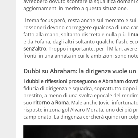
avrebbero dovuto scontare la squalifica domani co
aggiornamenti in merito a questa situazione.
Il tema focus però, resta anche sul mercato e sui pos
rossoneri devono correggere qualcosa di una campa
fatto alla mano, soltanto discreta e nulla più.
I nu
e da Fofana, dagli altri soltanto qualche flash. E
senz’altro
. Troppo importante, per il Milan, avere
fronti, in una annata in cui le ambizioni sono no
Dubbi su Abraham: la dirigenza vuole u
I dubbi e riflessioni proseguono e Abraham dovrà 
fiducia di dirigenza e squadra, soprattutto dopo i 
prestito, a meno di una svolta epocale del rendime
suo
ritorno a Roma
. Male anche Jovic, infortunato
risposte in zona gol Alvaro Morata, uno dei più pro
campionato. La dirigenza cercherà quindi un colpo