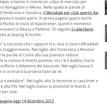
p player e hanno in mente un colpo di mercato per
ra Nainggolan e Menez. Nella spalla le parole di
r D’Ambrosio e Sanabria,
il Mondiale per club aperto dai
o posto e stadio pieno. In prima pagina spazio anche
 fischio di inizio di Napoli-Inter; quindi il momento
nnovano la fiducia a Petkovic. Di seguito
il calendario
vità al doping di Acerbi.
lo” e racconta che i rapporti tra i due si sono raffreddati
o maggiormente. Nel taglio alto l’intervista a Muntari
 le parole di Conte alla sua Juventus reduce
 la notizia di Acerbi positivo, ma c’è il dubbio che la
sofferto il difensore del Sassuolo. Nel taglio basso il
 si costruirà la propria base da sé.
a e pedalare”. Nel taglio alto la tensione in casa Inter e
alla Fifa. Nel taglio basso la positività di Acerbi, il
 per club.
e pagine oggi 14 dicembre 2013