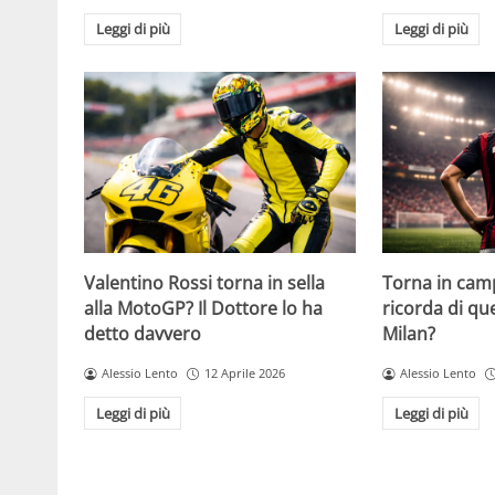
Leggi di più
Leggi di più
Valentino Rossi torna in sella
Torna in camp
alla MotoGP? Il Dottore lo ha
ricorda di q
detto davvero
Milan?
Alessio Lento
12 Aprile 2026
Alessio Lento
Leggi di più
Leggi di più