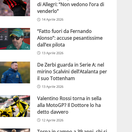
di Allegri: “Non vedono l’ora di
venderlo”
14 Aprile 2026
“Fatto fuori da Fernando
Alonso”: accuse pesantissime
dall’ex pilota
13 Aprile 2026
De Zerbi guarda in Serie A: nel
mirino Scalvini dell’Atalanta per
il suo Tottenham
13 Aprile 2026
Valentino Rossi torna in sella
alla MotoGP? Il Dottore lo ha
detto davvero
12 Aprile 2026
Torna in campo a 39 anni, chi si