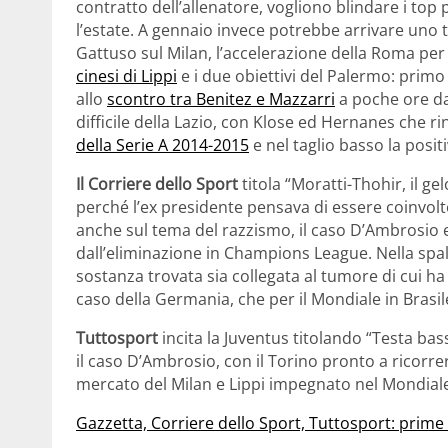
contratto dell’allenatore, vogliono blindare i to
l’estate. A gennaio invece potrebbe arrivare uno t
Gattuso sul Milan, l’accelerazione della Roma pe
cinesi di Lippi
e i due obiettivi del Palermo: prim
allo
scontro tra Benitez e Mazzarri
a poche ore dal
difficile della Lazio, con Klose ed Hernanes che ri
della Serie A 2014-2015
e nel taglio basso la positi
Il Corriere dello Sport
titola “Moratti-Thohir, il ge
perché l’ex presidente pensava di essere coinvolt
anche sul tema del razzismo, il caso D’Ambrosio e
dall’eliminazione in Champions League. Nella spalla
sostanza trovata sia collegata al tumore di cui ha 
caso della Germania, che per il Mondiale in Brasile
Tuttosport
incita la Juventus titolando “Testa bass
il caso D’Ambrosio, con il Torino pronto a ricorrere 
mercato del Milan e Lippi impegnato nel Mondiale
Gazzetta, Corriere dello Sport, Tuttosport: prim