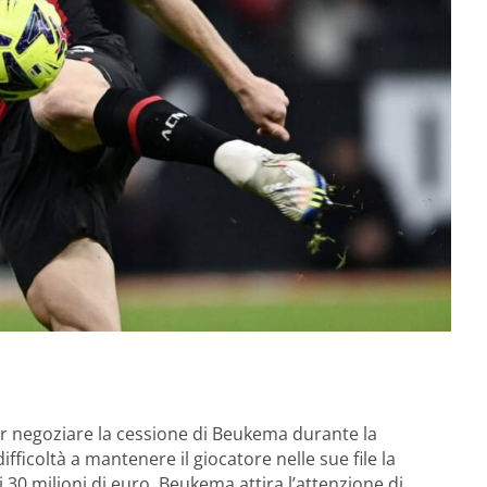
r negoziare la cessione di Beukema durante la
ficoltà a mantenere il giocatore nelle sue file la
30 milioni di euro, Beukema attira l’attenzione di