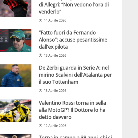
di Allegri: “Non vedono l’ora di
venderlo”
14 Aprile 2026
“Fatto fuori da Fernando
Alonso”: accuse pesantissime
dall’ex pilota
13 Aprile 2026
De Zerbi guarda in Serie A: nel
mirino Scalvini dell’Atalanta per
il suo Tottenham
13 Aprile 2026
Valentino Rossi torna in sella
alla MotoGP? Il Dottore lo ha
detto davvero
12 Aprile 2026
Torna in campo a 39 anni, chi si