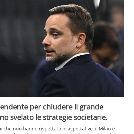
rendente per chiudere il grande
o svelato le strategie societarie.
 che non hanno rispettato le aspettative, il Milan è