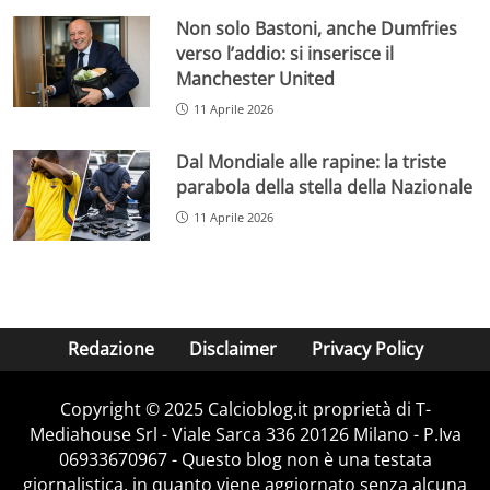
Non solo Bastoni, anche Dumfries
verso l’addio: si inserisce il
Manchester United
11 Aprile 2026
Dal Mondiale alle rapine: la triste
parabola della stella della Nazionale
11 Aprile 2026
Redazione
Disclaimer
Privacy Policy
Copyright © 2025 Calcioblog.it proprietà di T-
Mediahouse Srl - Viale Sarca 336 20126 Milano - P.Iva
06933670967 - Questo blog non è una testata
giornalistica, in quanto viene aggiornato senza alcuna