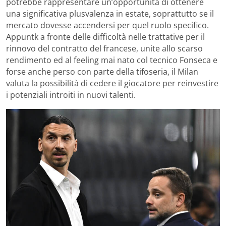
potrebbe rappresentare un’opportunità di ottenere
una significativa plusvalenza in estate, soprattutto se il
mercato dovesse accendersi per quel ruolo specifico.
Appuntk a fronte delle difficoltà nelle trattative per il
rinnovo del contratto del francese, unite allo scarso
rendimento ed al feeling mai nato col tecnico Fonseca e
forse anche perso con parte della tifoseria, il Milan
valuta la possibilità di cedere il giocatore per reinvestire
i potenziali introiti in nuovi talenti.