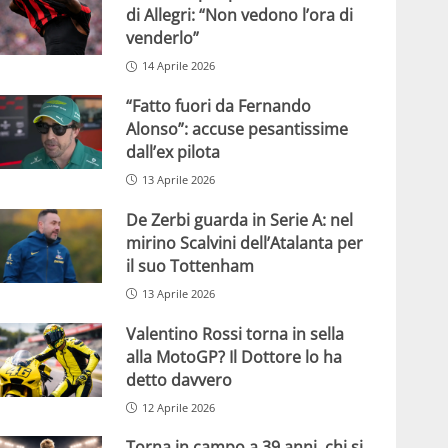
di Allegri: “Non vedono l’ora di
venderlo”
14 Aprile 2026
“Fatto fuori da Fernando
Alonso”: accuse pesantissime
dall’ex pilota
13 Aprile 2026
De Zerbi guarda in Serie A: nel
mirino Scalvini dell’Atalanta per
il suo Tottenham
13 Aprile 2026
Valentino Rossi torna in sella
alla MotoGP? Il Dottore lo ha
detto davvero
12 Aprile 2026
Torna in campo a 39 anni, chi si