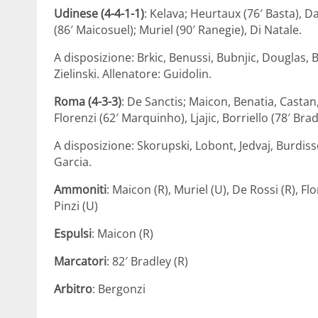
Udinese (4-4-1-1)
: Kelava; Heurtaux (76′ Basta), Da
(86′ Maicosuel); Muriel (90′ Ranegie), Di Natale.
A disposizione: Brkic, Benussi, Bubnjic, Douglas,
Zielinski. Allenatore: Guidolin.
Roma (4-3-3)
: De Sanctis; Maicon, Benatia, Castan,
Florenzi (62′ Marquinho), Ljajic, Borriello (78′ Brad
A disposizione: Skorupski, Lobont, Jedvaj, Burdiss
Garcia.
Ammoniti
: Maicon (R), Muriel (U), De Rossi (R), F
Pinzi (U)
Espulsi
: Maicon (R)
Marcatori
: 82′ Bradley (R)
Arbitro
: Bergonzi