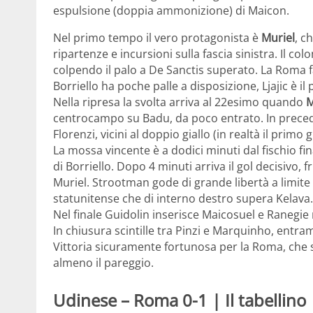
espulsione (doppia ammonizione) di Maicon.
Nel primo tempo il vero protagonista è
Muriel
, c
ripartenze e incursioni sulla fascia sinistra. Il c
colpendo il palo a De Sanctis superato. La Roma f
Borriello ha poche palle a disposizione, Ljajic è il 
Nella ripresa la svolta arriva al 22esimo quando
M
centrocampo su Badu, da poco entrato. In preced
Florenzi, vicini al doppio giallo (in realtà il prim
La mossa vincente è a dodici minuti dal fischio 
di Borriello. Dopo 4 minuti arriva il gol decisivo, 
Muriel. Strootman gode di grande libertà a limite 
statunitense che di interno destro supera Kelava.
Nel finale Guidolin inserisce Maicosuel e Ranegie
In chiusura scintille tra Pinzi e Marquinho, entr
Vittoria sicuramente fortunosa per la Roma, ch
almeno il pareggio.
Udinese – Roma 0-1 | Il tabellino