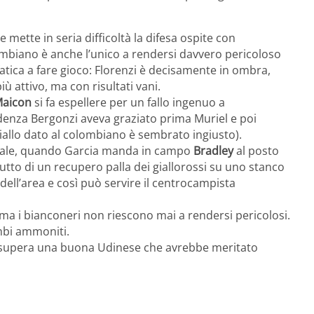
he mette in seria difficoltà la difesa ospite con
olombiano è anche l’unico a rendersi davvero pericoloso
atica a fare gioco: Florenzi è decisamente in ombra,
più attivo, ma con risultati vani.
aicon
si fa espellere per un fallo ingenuo a
enza Bergonzi aveva graziato prima Muriel e poi
o giallo dato al colombiano è sembrato ingiusto).
finale, quando Garcia manda in campo
Bradley
al posto
frutto di un recupero palla dei giallorossi su uno stanco
dell’area e così può servire il centrocampista
 ma i bianconeri non riescono mai a rendersi pericolosi.
ambi ammoniti.
e supera una buona Udinese che avrebbe meritato