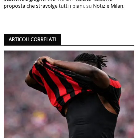
proposta che stravolge tutti i piani
, su
Notizie Milan
.
ARTICOLI CORRELATI