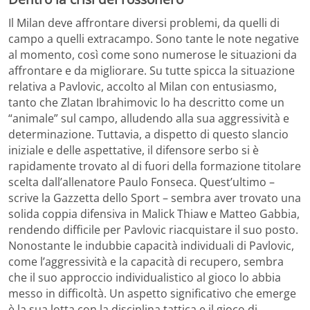
Il Milan deve affrontare diversi problemi, da quelli di
campo a quelli extracampo. Sono tante le note negative
al momento, così come sono numerose le situazioni da
affrontare e da migliorare. Su tutte spicca la situazione
relativa a Pavlovic, accolto al Milan con entusiasmo,
tanto che Zlatan Ibrahimovic lo ha descritto come un
“animale” sul campo, alludendo alla sua aggressività e
determinazione. Tuttavia, a dispetto di questo slancio
iniziale e delle aspettative, il difensore serbo si è
rapidamente trovato al di fuori della formazione titolare
scelta dall’allenatore Paulo Fonseca. Quest’ultimo –
scrive la Gazzetta dello Sport – sembra aver trovato una
solida coppia difensiva in Malick Thiaw e Matteo Gabbia,
rendendo difficile per Pavlovic riacquistare il suo posto.
Nonostante le indubbie capacità individuali di Pavlovic,
come l’aggressività e la capacità di recupero, sembra
che il suo approccio individualistico al gioco lo abbia
messo in difficoltà. Un aspetto significativo che emerge
è la sua lotta con la disciplina tattica e il gioco di