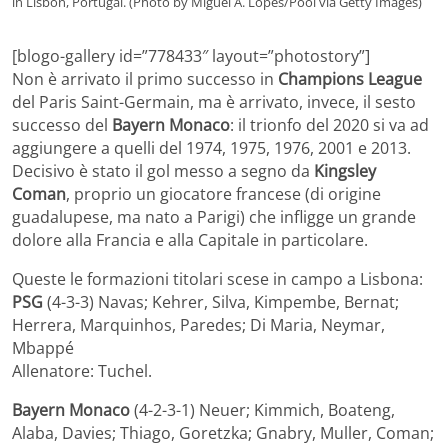
in Lisbon, Portugal. (Photo by Miguel A. Lopes/Pool via Getty Images)
[blogo-gallery id=”778433″ layout=”photostory”]
Non è arrivato il primo successo in
Champions League
del Paris Saint-Germain, ma è arrivato, invece, il sesto
successo del
Bayern Monaco
: il trionfo del 2020 si va ad
aggiungere a quelli del 1974, 1975, 1976, 2001 e 2013.
Decisivo è stato il gol messo a segno da
Kingsley
Coman
, proprio un giocatore francese (di origine
guadalupese, ma nato a Parigi) che infligge un grande
dolore alla Francia e alla Capitale in particolare.
Queste le formazioni titolari scese in campo a Lisbona:
PSG
(4-3-3) Navas; Kehrer, Silva, Kimpembe, Bernat;
Herrera, Marquinhos, Paredes; Di Maria, Neymar,
Mbappé
Allenatore: Tuchel.
Bayern Monaco
(4-2-3-1) Neuer; Kimmich, Boateng,
Alaba, Davies; Thiago, Goretzka; Gnabry, Muller, Coman;