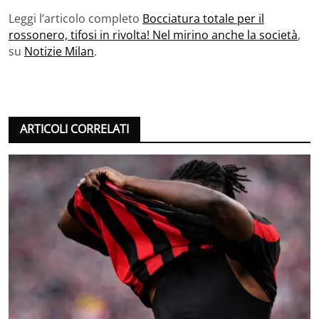
Leggi l’articolo completo
Bocciatura totale per il
rossonero, tifosi in rivolta! Nel mirino anche la società
,
su
Notizie Milan
.
ARTICOLI CORRELATI