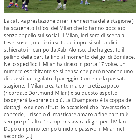
La cattiva prestazione di ieri ( ennesima della stagione )
ha scatenato i tifosi del Milan che lo hanno bocciato
senza appello sui social. Il Milan, ieri sera di scena a
Leverkusen, non è riuscito ad imporsi sull’undici
schierato in campo da Xabi Alonso, che ha gestito il
pallino della partita fino al momento del gol di Boniface.
Nello specifico il Milan ha tirato in porta 17 volte, un
numero esorbitante se si pensa che però neanche uno
di questi ha regalato il pareggio. Come nella passata
stagione, il Milan crea tanto ma concretizza poco
(ricordate Dortmund-Milan) e su questo aspetto
bisognerà lavorare di più. La Champions è la coppa dei
dettagli, e se non sfrutti le occasioni che l’avversario ti
concede, il rischio di masticare amaro a fine partita è
sempre più alto. Champions avara di gol per il Milan
Dopo un primo tempo timido e passivo, il Milan nel
secondo […]