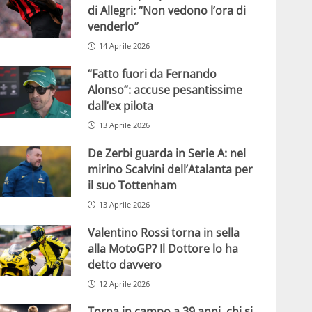
di Allegri: “Non vedono l’ora di
venderlo”
14 Aprile 2026
“Fatto fuori da Fernando
Alonso”: accuse pesantissime
dall’ex pilota
13 Aprile 2026
De Zerbi guarda in Serie A: nel
mirino Scalvini dell’Atalanta per
il suo Tottenham
13 Aprile 2026
Valentino Rossi torna in sella
alla MotoGP? Il Dottore lo ha
detto davvero
12 Aprile 2026
Torna in campo a 39 anni, chi si