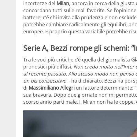
incertezze del
Milan
, ancora in cerca della giusta 
concordano tutti sulle reali favorite. Se l’opini
battere, c’è chi invita alla prudenza e non esclude
potrebbe cambiare radicalmente gli equilibri, an
europee. E proprio questa variabile potrebbe ris
Serie A, Bezzi rompe gli schemi: “I
Tra le voci più critiche c’è quella del giornalista
Gi
pronostici più diffusi.
Non credo molto nell’Inter 
al recente passato. Allo stesso modo non penso ch
un bis consecutivo
– ha dichiarato. Bezzi ha poi s
di
Massimiliano Allegri
un fattore determinante: “C
sua bravura. Dopo due giornate non mi permetto d
scorso anno partì male. Il Milan non ha le coppe,