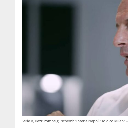
Serie A, Bezzi rompe gli schemi: “Inter e Napoli? Io dico Milan” 