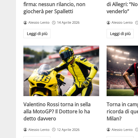
firma: nessun rilancio, non
di Allegri: “N
giocherà per Spalletti
venderlo”
Alessio Lento
14 Aprile 2026
Alessio Lento
Leggi di più
Leggi di più
Valentino Rossi torna in sella
Torna in camp
alla MotoGP? Il Dottore lo ha
ricorda di q
detto davvero
Milan?
Alessio Lento
12 Aprile 2026
Alessio Lento