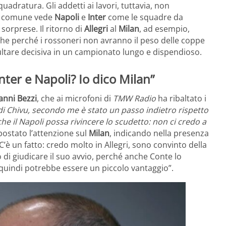
quadratura. Gli addetti ai lavori, tuttavia, non
one comune vede
Napoli
e
Inter
come le squadre da
 sorprese. Il ritorno di
Allegri
al
Milan
, ad esempio,
che perché i rossoneri non avranno il peso delle coppe
ultare decisiva in un campionato lungo e dispendioso.
nter e Napoli? Io dico Milan”
anni Bezzi
, che ai microfoni di
TMW Radio
ha ribaltato i
di Chivu, secondo me è stato un passo indietro rispetto
e il Napoli possa rivincere lo scudetto: non ci credo a
postato l’attenzione sul
Milan
, indicando nella presenza
’è un fatto: credo molto in Allegri, sono convinto della
i giudicare il suo avvio, perché anche Conte lo
 quindi potrebbe essere un piccolo vantaggio”.