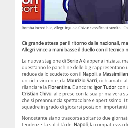
Bomba incredibile, Allegri inguaia Chivu: classifica stravolta - C
Cè grande attesa per il ritorno dalle nazionali, ma
Allegri vince a mani basse il duello con il tecnico
La nuova stagione di
Serie A
è appena iniziata, ma 
quest’anno le panchine delle big rappresentano un
reduce dallo scudetto con il
Napoli
, a
Massimilian
un ciclo vincente; da
Maurizio Sarri
, richiamato al
rilanciare la
Fiorentina
. E ancora:
Igor Tudor
con 
Cristian Chivu
, alle prese con la sua prima vera s
che si preannuncia spettacolare e apertissimo. I t
squadre in grado di giocarsi posizioni importanti f
Nonostante siano trascorse soltanto due giornate
tendenze: la solidità del
Napoli
, la compattezza d