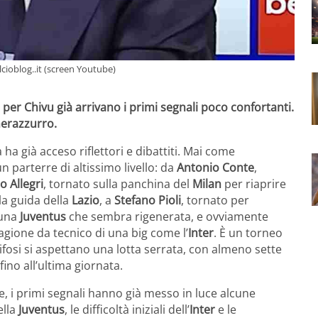
alcioblog..it (screen Youtube)
 per Chivu già arrivano i primi segnali poco confortanti.
 nerazzurro.
ha già acceso riflettori e dibattiti. Mai come
 parterre di altissimo livello: da
Antonio Conte
,
o Allegri
, tornato sulla panchina del
Milan
per riaprire
la guida della
Lazio
, a
Stefano Pioli
, tornato per
una
Juventus
che sembra rigenerata, e ovviamente
tagione da tecnico di una big come l’
Inter
. È un torneo
ifosi si aspettano una lotta serrata, con almeno sette
ino all’ultima giornata.
, i primi segnali hanno già messo in luce alcune
ella
Juventus
, le difficoltà iniziali dell’
Inter
e le