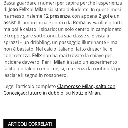
Basta guardare i numeri per capire perché l’esperienza
di
Joao Felix
al
Milan
sia stata deludente. In questi mesi
ha messo insieme
12 presenze
, con appena
2 gol e un
assist
. Il lampo iniziale contro la
Roma
aveva illuso tutti,
ma poi è calato il sipario: un solo centro in campionato
e troppe gare sottotono. La sua classe si è vista a
sprazzi – un dribbling, un passaggio illuminante – ma
non è bastato. Nel calcio italiano, fatto di sacrifici e
concretezza,
Felix
non ha mai trovato la chiave per
incidere davvero. Per il
Milan
è stato un esperimento
fallito: un talento enorme, sì, ma senza la continuità per
lasciare il segno in rossonero.
Leggi l’articolo completo
Clamoroso Milan, salta con
Conceiçao: futuro in dubbio
, su
Notizie Milan
.
ARTICOLI CORRELATI