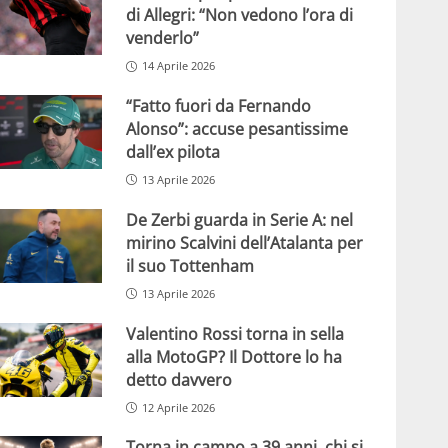
di Allegri: “Non vedono l’ora di
venderlo”
14 Aprile 2026
“Fatto fuori da Fernando
Alonso”: accuse pesantissime
dall’ex pilota
13 Aprile 2026
De Zerbi guarda in Serie A: nel
mirino Scalvini dell’Atalanta per
il suo Tottenham
13 Aprile 2026
Valentino Rossi torna in sella
alla MotoGP? Il Dottore lo ha
detto davvero
12 Aprile 2026
Torna in campo a 39 anni, chi si