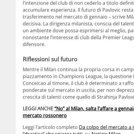
l’intenzione del club di non cederlo a titolo defin
accumulare esperienza. Il futuro di Pavlovic rest
trasferimento nel mercato di gennaio – scrive Mila
decisiva. La dirigenza milanista, conscia del talen
un ambiente dove possa esprimersi al meglio, par
nonostante l’interesse di club della Premier League
difensore.
Riflessioni sul futuro
Mentre il Milan continua la propria corsa in cam
piazzamento in Champions League, la questione le
Conceicao al timone, il club è determinato a raff
ponderate sul mercato in uscita, per non deprezzar
crescita di talenti come quello di Strahinja Pavlovi
LEGGI ANCHE
“No” al Milan, salta l’affare a gennai
mercato rossonero
Leggi l’articolo completo
Da colpo del mercato a n
“drastica” che spiazza tutti
, su
Notizie Milan
.