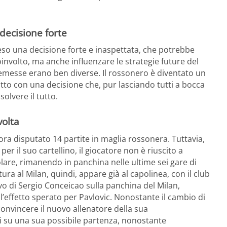
decisione forte
reso una decisione forte e inaspettata, che potrebbe
involto, ma anche influenzare le strategie future del
remesse erano ben diverse. Il rossonero è diventato un
tutto con una decisione che, pur lasciando tutti a bocca
olvere il tutto.
volta
nora disputato 14 partite in maglia rossonera. Tuttavia,
er il suo cartellino, il giocatore non è riuscito a
lare, rimanendo in panchina nelle ultime sei gare di
ra al Milan, quindi, appare già al capolinea, con il club
ivo di Sergio Conceicao sulla panchina del Milan,
l’effetto sperato per Pavlovic. Nonostante il cambio di
 convincere il nuovo allenatore della sua
ni su una sua possibile partenza, nonostante