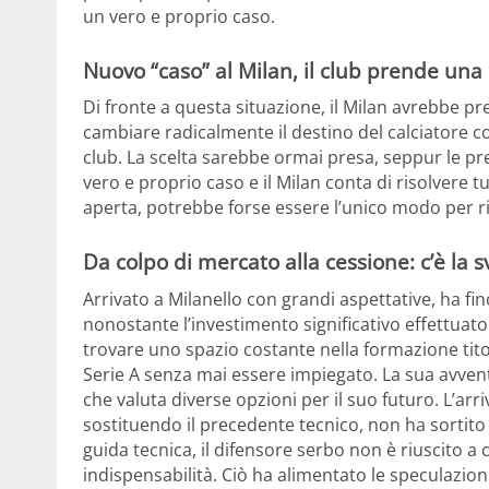
un vero e proprio caso.
Nuovo “caso” al Milan, il club prende una 
Di fronte a questa situazione, il Milan avrebbe p
cambiare radicalmente il destino del calciatore co
club. La scelta sarebbe ormai presa, seppur le p
vero e proprio caso e il Milan conta di risolvere 
aperta, potrebbe forse essere l’unico modo per ris
Da colpo di mercato alla cessione: c’è la s
Arrivato a Milanello con grandi aspettative, ha fi
nonostante l’investimento significativo effettuato p
trovare uno spazio costante nella formazione tito
Serie A senza mai essere impiegato. La sua avventu
che valuta diverse opzioni per il suo futuro. L’arr
sostituendo il precedente tecnico, non ha sortito 
guida tecnica, il difensore serbo non è riuscito a
indispensabilità. Ciò ha alimentato le speculazio