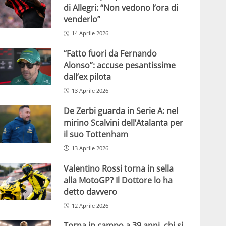
di Allegri: “Non vedono l’ora di
venderlo”
14 Aprile 2026
“Fatto fuori da Fernando
Alonso”: accuse pesantissime
dall’ex pilota
13 Aprile 2026
De Zerbi guarda in Serie A: nel
mirino Scalvini dell’Atalanta per
il suo Tottenham
13 Aprile 2026
Valentino Rossi torna in sella
alla MotoGP? Il Dottore lo ha
detto davvero
12 Aprile 2026
Torna in campo a 39 anni, chi si