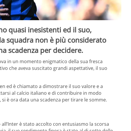
no quasi inesistenti ed il suo,
la squadra non è più considerato
 una scadenza per decidere.
trova in un momento enigmatico della sua fresca
ivo che aveva suscitato grandi aspettative, il suo
en ed è chiamato a dimostrare il suo valore e a
tarsi al calcio italiano e di contribuire in modo
ua, si è ora data una scadenza per tirare le somme.
 all’Inter è stato accolto con entusiasmo la scorsa
via, il suo rendimento finora è stato al di sotto delle