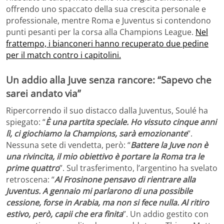
offrendo uno spaccato della sua crescita personale e
professionale, mentre Roma e Juventus si contendono
punti pesanti per la corsa alla Champions League.
Nel
frattempo, i bianconeri hanno recuperato due pedine
per il match contro i capitolini.
Un addio alla Juve senza rancore: “Sapevo che
sarei andato via”
Ripercorrendo il suo distacco dalla Juventus, Soulé ha
spiegato: “
È una partita speciale. Ho vissuto cinque anni
lì, ci giochiamo la Champions, sarà emozionante
”.
Nessuna sete di vendetta, però: “
Battere la Juve non è
una rivincita, il mio obiettivo è portare la Roma tra le
prime quattro
”. Sul trasferimento, l’argentino ha svelato
retroscena: “
Al Frosinone pensavo di rientrare alla
Juventus. A gennaio mi parlarono di una possibile
cessione, forse in Arabia, ma non si fece nulla. Al ritiro
estivo, però, capii che era finita
”. Un addio gestito con