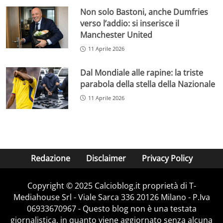
Non solo Bastoni, anche Dumfries
verso l’addio: si inserisce il
Manchester United
11 Aprile 2026
Dal Mondiale alle rapine: la triste
parabola della stella della Nazionale
11 Aprile 2026
Redazione
Disclaimer
Privacy Policy
Copyright © 2025 Calcioblog.it proprietà di T-
Mediahouse Srl - Viale Sarca 336 20126 Milano - P.Iva
06933670967 - Questo blog non è una testata
giornalistica, in quanto viene aggiornato senza alcuna