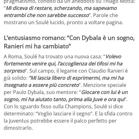
pragmatismo, condito da un aneddoto su Thiago Motta:
“
Mi diceva di restare, scherzando, ma sapevamo
entrambi che non sarebbe successo
”. Parole che
mostrano un Soulé lucido, pronto a voltare pagina.
L’entusiasmo romano: “Con Dybala è un sogno,
Ranieri mi ha cambiato”
A Roma, Soulé ha trovato una nuova casa: “
Volevo
fortemente venire qui, l’accoglienza dei tifosi mi ha
sorpreso
”. Sul campo, il legame con Claudio Ranieri è
già solido:
“Mi lascia libero di esprimermi, ma mi ha
insegnato a essere più concreto
”. Menzione speciale
per Paulo Dybala, suo mentore: “
Giocare con lui è un
sogno, mi ha aiutato tanto, prima alla Juve e ora qui
”.
Con lo sguardo fisso sulla Champions, Soulé si dice
determinato: “Voglio lasciare il segno”. E la sfida contro
la Juventus potrebbe essere il palco perfetto per
dimostrarlo.