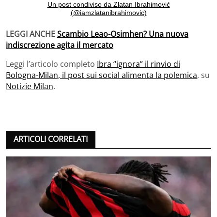
Un post condiviso da Zlatan Ibrahimović
(@iamzlatanibrahimovic)
LEGGI ANCHE
Scambio Leao-Osimhen? Una nuova
indiscrezione agita il mercato
Leggi l’articolo completo
Ibra “ignora” il rinvio di
Bologna-Milan, il post sui social alimenta la polemica
, su
Notizie Milan
.
ARTICOLI CORRELATI