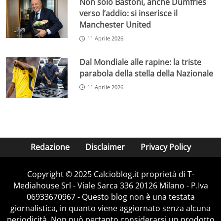
Non solo Bastoni, anche Dumfries
verso l’addio: si inserisce il
Manchester United
11 Aprile 2026
Dal Mondiale alle rapine: la triste
parabola della stella della Nazionale
11 Aprile 2026
Redazione
Disclaimer
Privacy Policy
Copyright © 2025 Calcioblog.it proprietà di T-
Mediahouse Srl - Viale Sarca 336 20126 Milano - P.Iva
06933670967 - Questo blog non è una testata
giornalistica, in quanto viene aggiornato senza alcuna
periodicità. Non può pertanto considerarsi un prodotto