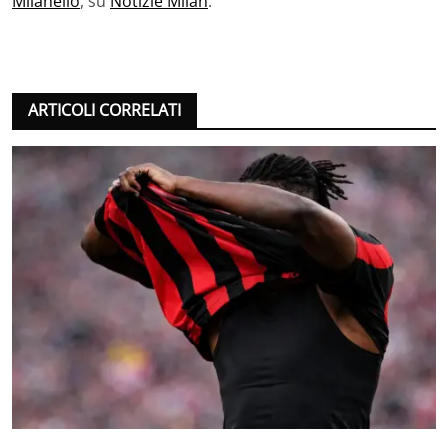
Milanello
, su
Notizie Milan
.
ARTICOLI CORRELATI