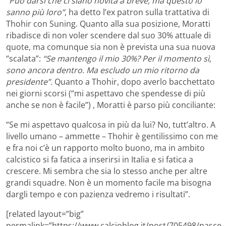
“Può darsi che ci siano novità a breve, ma questo lo
sanno più loro”
, ha detto l’ex patron sulla trattativa di
Thohir con Suning. Quanto alla sua posizione, Moratti
ribadisce di non voler scendere dal suo 30% attuale di
quote, ma comunque sia non è prevista una sua nuova
“scalata”:
“Se mantengo il mio 30%? Per il momento sì,
sono ancora dentro. Ma escludo un mio ritorno da
presidente”.
Quanto a Thohir, dopo averlo bacchettato
nei giorni scorsi (“mi aspettavo che spendesse di più
anche se non è facile”) , Moratti è parso più conciliante:
“Se mi aspettavo qualcosa in più da lui? No, tutt’altro. A
livello umano – ammette – Thohir è gentilissimo con me
e fra noi c’è un rapporto molto buono, ma in ambito
calcistico si fa fatica a inserirsi in Italia e si fatica a
crescere. Mi sembra che sia lo stesso anche per altre
grandi squadre. Non è un momento facile ma bisogna
dargli tempo e con pazienza vedremo i risultati”.
[related layout=”big”
permalink=”https://www.calcioblog.it/post/705498/nasce-