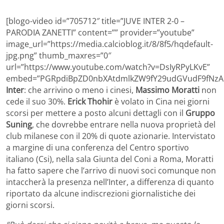
[blogo-video id=”705712″ title=”JUVE INTER 2-0 –
PARODIA ZANETTI” content=”” provider=”youtube”
image_url=”https://media.calcioblog.it/8/8f5/hqdefault-
jpg.png” thumb_maxres=”0″
url=”https://www.youtube.com/watch?v=DsIyRPyLKvE”
embed=”PGRpdiBpZD0nbXAtdmlkZW9fY29udGVudF9fNzA1
Inter
: che arrivino o meno i cinesi,
Massimo Moratti
non
cede il suo 30%.
Erick Thohir
è volato in Cina nei giorni
scorsi per mettere a posto alcuni dettagli con il
Gruppo
Suning
, che dovrebbe entrare nella nuova proprietà del
club milanese con il 20% di quote azionarie. Intervistato
a margine di una conferenza del Centro sportivo
italiano (Csi), nella sala Giunta del Coni a Roma, Moratti
ha fatto sapere che l’arrivo di nuovi soci comunque non
intaccherà la presenza nell’Inter, a differenza di quanto
riportato da alcune indiscrezioni giornalistiche dei
giorni scorsi.