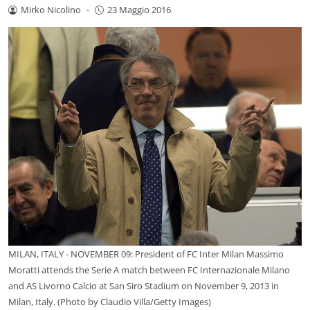
Mirko Nicolino
-
23 Maggio 2016
MILAN, ITALY - NOVEMBER 09: President of FC Inter Milan Massimo
Moratti attends the Serie A match between FC Internazionale Milano
and AS Livorno Calcio at San Siro Stadium on November 9, 2013 in
Milan, Italy. (Photo by Claudio Villa/Getty Images)