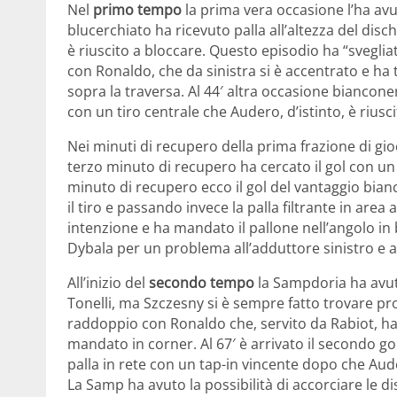
Nel
primo tempo
la prima vera occasione l’ha avu
blucerchiato ha ricevuto palla all’altezza del dis
è riuscito a bloccare. Questo episodio ha “svegliato
con Ronaldo, che da sinistra si è accentrato e ha ti
sopra la traversa. Al 44′ altra occasione biancon
con un tiro centrale che Audero, d’istinto, è riusc
Nei minuti di recupero della prima frazione di gi
terzo minuto di recupero ha cercato il gol con un t
minuto di recupero ecco il gol del vantaggio bian
il tiro e passando invece la palla filtrante in area 
intenzione e ha mandato il pallone nell’angolo in b
Dybala per un problema all’adduttore sinistro e a
All’inizio del
secondo tempo
la Sampdoria ha avuto
Tonelli, ma Szczesny si è sempre fatto trovare pron
raddoppio con Ronaldo che, servito da Rabiot, ha
mandato in corner. Al 67′ è arrivato il secondo go
palla in rete con un tap-in vincente dopo che Aud
La Samp ha avuto la possibilità di accorciare le di