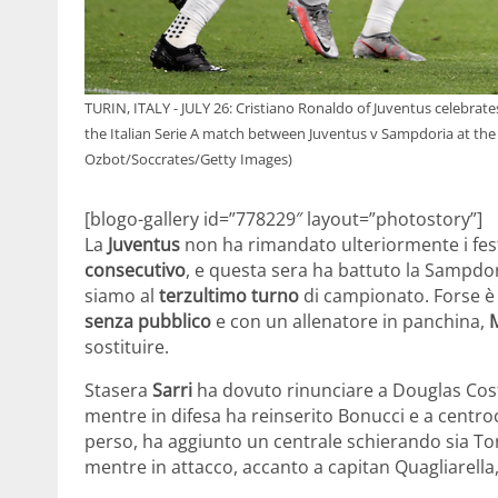
TURIN, ITALY - JULY 26: Cristiano Ronaldo of Juventus celebrat
the Italian Serie A match between Juventus v Sampdoria at the A
Ozbot/Soccrates/Getty Images)
[blogo-gallery id=”778229″ layout=”photostory”]
La
Juventus
non ha rimandato ulteriormente i fes
consecutivo
, e questa sera ha battuto la Sampdor
siamo al
terzultimo turno
di campionato. Forse è 
senza pubblico
e con un allenatore in panchina,
M
sostituire.
Stasera
Sarri
ha dovuto rinunciare a Douglas Costa
mentre in difesa ha reinserito Bonucci e a centr
perso, ha aggiunto un centrale schierando sia Ton
mentre in attacco, accanto a capitan Quagliarella