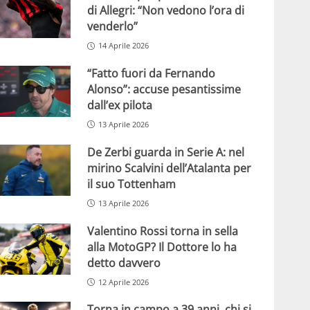
di Allegri: “Non vedono l’ora di
venderlo”
14 Aprile 2026
“Fatto fuori da Fernando
Alonso”: accuse pesantissime
dall’ex pilota
13 Aprile 2026
De Zerbi guarda in Serie A: nel
mirino Scalvini dell’Atalanta per
il suo Tottenham
13 Aprile 2026
Valentino Rossi torna in sella
alla MotoGP? Il Dottore lo ha
detto davvero
12 Aprile 2026
Torna in campo a 39 anni, chi si