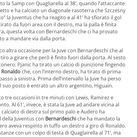
to la Samp con Quagliarella al 38′, quando l’attaccante
chetto e ha calciato un diagonale rasoterra che Szczesny
” la Juventus che ha reagito e al 41′ ha sfiorato il gol
rato da fuori area con il destro, ma la palla è finita
era, questa volta con Bernardeschi che ci ha provato
ito a mandare via dalla porta.
oco altra occasione per la Juve con Bernardeschi che al
iro a girare che però è finito fuori dalla porta. Al sesto
conero: Pjanic ha tirato un calcio di punizione fingendo
a
Ronaldo
che, con l’interno destro, ha tirato di prima
asso a sinistra. Prima dell’intervallo la Juve ha perso
l suo posto è entrato un altro argentino, Higuain.
 tre occasioni in tre minuti con Lewis, Ramirez e
to. Al 61′, invece, è stata la Juve ad andare vicina al
 calciato di destra sul primo palo e Audero ha
l della Juventus con
Bernardeschi
che ha mandato la
ero aveva respinto in tuffo un destro a giro di Ronaldo.
stanze con un colpo di testa di Quaglairella al 71′, ma