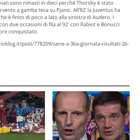
chiati sono rimasti in dieci perché Thorsby è stato
nto a gamba tesa su Pjanic. All’82’ la Juventus ha
he è finito di poco a lato alla sinistra di Audero. I
on due occasioni di fila al 92′ con Rabiot e Bonucci
lore conquistato.
ioblog.it/post/778209/serie-a-36a-giornata-risultati-26-