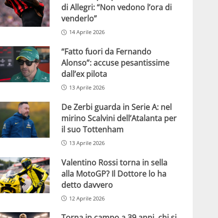
di Allegri: “Non vedono l’ora di
venderlo”
14 Aprile 2026
“Fatto fuori da Fernando
Alonso”: accuse pesantissime
dall’ex pilota
13 Aprile 2026
De Zerbi guarda in Serie A: nel
mirino Scalvini dell’Atalanta per
il suo Tottenham
13 Aprile 2026
Valentino Rossi torna in sella
alla MotoGP? Il Dottore lo ha
detto davvero
12 Aprile 2026
Torna in campo a 39 anni, chi si