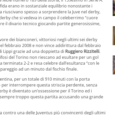
sfida erano in sostanziale equilibrio nonostante i
ta riuscivano spesso a sorprendere la Juve nel derby,
 derby che si vedeva in campo il celeberrimo “cuore
are il divario tecnico giocando partite generosissime,
ore dei bianconeri, vittoriosi negli ultimi sei derby
el febbraio 2008 e non vince addirittura dal febbraio
i Lippi grazie ad una doppietta di
Ruggiero Rizzitelli
.
 tifosi del Torino non riescano ad esultare per un gol
a terminata 2-2 e resa celebre dall’esultanza “con le
pareggio ad un minuto dal fischio finale.
ventina, per un totale di 910 minuti con la porta
mo per interrompere questa striscia perdente, senza
 derby è diventato un’ossessione per il Torino ed i
o sempre troppo questa partita accusando una grande
 contro una delle Juventus più convincenti degli ultimi