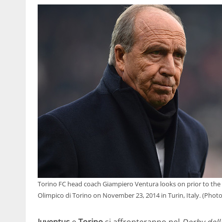
Torino FC head coach Giampiero Ventura looks on prior to the 
Olimpico di Torino on November 23, 2014 in Turin, Italy. (Phot
Juventus
e
Torino
si affronteranno nel
Derby dell