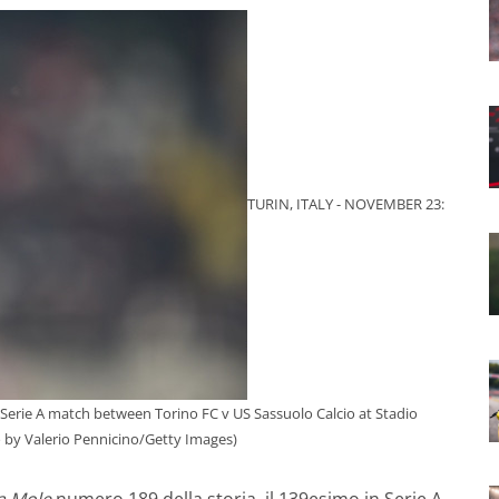
TURIN, ITALY - NOVEMBER 23:
Serie A match between Torino FC v US Sassuolo Calcio at Stadio
o by Valerio Pennicino/Getty Images)
a Mole
numero 189 della storia, il 139esimo in Serie A.