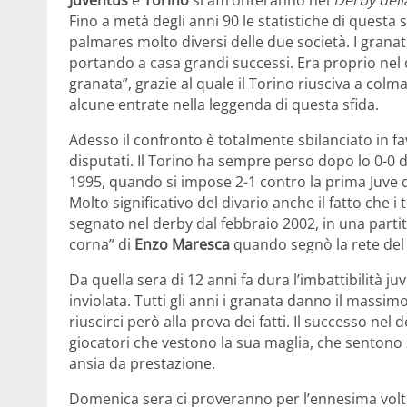
Fino a metà degli anni 90 le statistiche di questa 
palmares molto diversi delle due società. I grana
portando a casa grandi successi. Era proprio nel
granata”, grazie al quale il Torino riusciva a colm
alcune entrate nella leggenda di questa sfida.
Adesso il confronto è totalmente sbilanciato in fav
disputati. Il Torino ha sempre perso dopo lo 0-0 d
1995, quando si impose 2-1 contro la prima Juve d
Molto significativo del divario anche il fatto che i
segnato nel derby dal febbraio 2002, in una partit
corna” di
Enzo Maresca
quando segnò la rete del 
Da quella sera di 12 anni fa dura l’imbattibilità ju
inviolata. Tutti gli anni i granata danno il massi
riuscirci però alla prova dei fatti. Il successo nel
giocatori che vestono la sua maglia, che senton
ansia da prestazione.
Domenica sera ci proveranno per l’ennesima volta