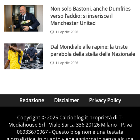
Non solo Bastoni, anche Dumfries
verso l’addio: si inserisce il
Manchester United
11 Aprile 2026
Dal Mondiale alle rapine: la triste
parabola della stella della Nazionale
11 Aprile 2026
Redazione
Disclaimer
Privacy Policy
Copyright © 2025 Calcioblog.it proprietà di T-
Mediahouse Srl - Viale Sarca 336 20126 Milano - P.Iva
06933670967 - Questo blog non è una testata
giornalistica, in quanto viene aggiornato senza alcuna