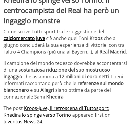
Khedira lo spinge verso Torino. Il
centrocampista del Real ha però un
ingaggio monstre
Come scrive Tuttosport tra le suggestione del
calciomercato Juve
c’è anche quel Toni
Kroos
che a
giugno concluderà la sua esperienza di vittorie, con tra
l’altro 4 Champions (più una al Bayern…), al
Real
Madrid
.
Il campione del mondo tedesco dovrebbe accontentarsi
di una
sostanziosa riduzione del suo mostruoso
ingagg
i
o
che assomma a
12 milioni di euro netti
. I beni
informati raccontano però che le
referenze sul mondo
bianconero
e su
Allegri
siano ottime da parte del
connazionale Sami
Khedira
.
The post
Kroos-Juve, il retroscena di Tuttosport:
Khedira lo spinge verso Torino
appeared first on
Juventus News 24
.