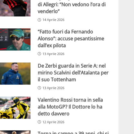
di Allegri: “Non vedono l’ora di
venderlo”
14 Aprile 2026
“Fatto fuori da Fernando
Alonso”: accuse pesantissime
dall’ex pilota
13 Aprile 2026
De Zerbi guarda in Serie A: nel
mirino Scalvini dell’Atalanta per
il suo Tottenham
13 Aprile 2026
Valentino Rossi torna in sella
alla MotoGP? Il Dottore lo ha
detto davvero
12 Aprile 2026
Torna in campo a 39 anni, chi si