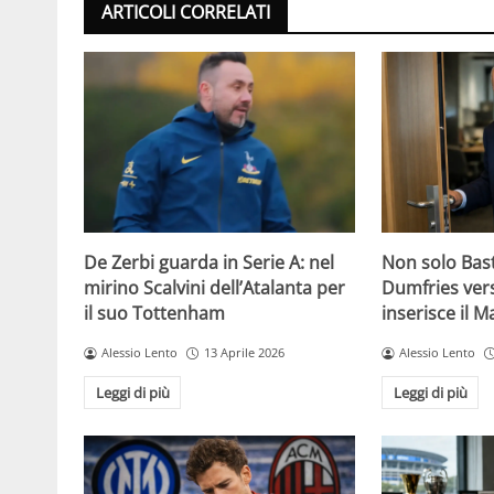
ARTICOLI CORRELATI
De Zerbi guarda in Serie A: nel
Non solo Bas
mirino Scalvini dell’Atalanta per
Dumfries vers
il suo Tottenham
inserisce il 
Alessio Lento
13 Aprile 2026
Alessio Lento
Leggi di più
Leggi di più