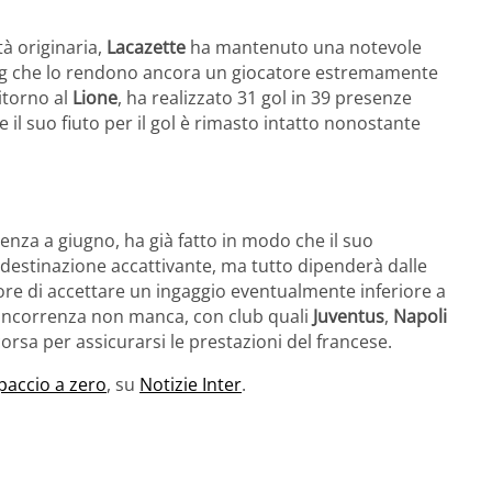
à originaria,
Lacazette
ha mantenuto una notevole
ling che lo rendono ancora un giocatore estremamente
ritorno al
Lione
, ha realizzato 31 gol in 39 presenze
e il suo fiuto per il gol è rimasto intatto nonostante
denza a giugno, ha già fatto in modo che il suo
estinazione accattivante, ma tutto dipenderà dalle
tore di accettare un ingaggio eventualmente inferiore a
a concorrenza non manca, con club quali
Juventus
,
Napoli
rsa per assicurarsi le prestazioni del francese.
lpaccio a zero
, su
Notizie Inter
.