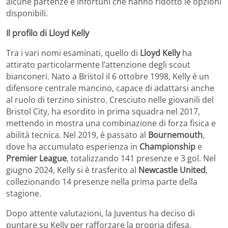
alcune partenze e infortuni che hanno ridotto le opzioni
disponibili.
Il profilo di Lloyd Kelly
Tra i vari nomi esaminati, quello di
Lloyd Kelly
ha
attirato particolarmente l’attenzione degli scout
bianconeri. Nato a Bristol il 6 ottobre 1998, Kelly è un
difensore centrale mancino, capace di adattarsi anche
al ruolo di terzino sinistro. Cresciuto nelle giovanili del
Bristol City, ha esordito in prima squadra nel 2017,
mettendo in mostra una combinazione di forza fisica e
abilità tecnica. Nel 2019, è passato al
Bournemouth
,
dove ha accumulato esperienza in
Championship
e
Premier League
, totalizzando 141 presenze e 3 gol. Nel
giugno 2024, Kelly si è trasferito al
Newcastle United
,
collezionando 14 presenze nella prima parte della
stagione.
Dopo attente valutazioni, la Juventus ha deciso di
puntare su Kelly per rafforzare la propria difesa.