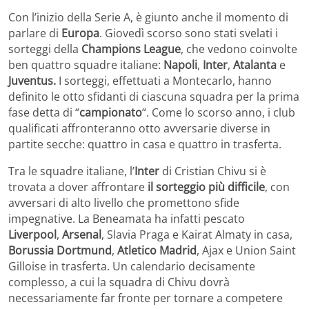
Con l’inizio della Serie A, è giunto anche il momento di
parlare di
Europa
. Giovedì scorso sono stati svelati i
sorteggi della
Champions League
, che vedono coinvolte
ben quattro squadre italiane:
Napoli
,
Inter
,
Atalanta
e
Juventus.
I sorteggi, effettuati a Montecarlo, hanno
definito le otto sfidanti di ciascuna squadra per la prima
fase detta di “
campionato
“. Come lo scorso anno, i club
qualificati affronteranno otto avversarie diverse in
partite secche: quattro in casa e quattro in trasferta.
Tra le squadre italiane, l’
Inter
di Cristian Chivu si è
trovata a dover affrontare
il sorteggio più difficile
, con
avversari di alto livello che promettono sfide
impegnative. La Beneamata ha infatti pescato
Liverpool
,
Arsenal
, Slavia Praga e Kairat Almaty in casa,
Borussia Dortmund
,
Atletico Madrid
, Ajax e Union Saint
Gilloise in trasferta. Un calendario decisamente
complesso, a cui la squadra di Chivu dovrà
necessariamente far fronte per tornare a competere