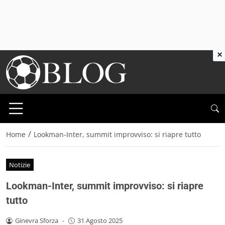
×
/
Home
Lookman-Inter, summit improvviso: si riapre tutto
Notizie
Lookman-Inter, summit improvviso: si riapre
tutto
Ginevra Sforza
-
31 Agosto 2025