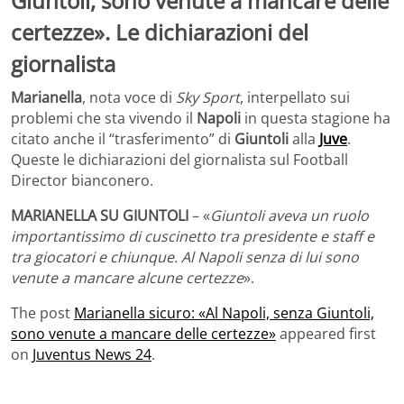
Giuntoli, sono venute a mancare delle
certezze». Le dichiarazioni del
giornalista
Marianella
, nota voce di
Sky Sport
, interpellato sui
problemi che sta vivendo il
Napoli
in questa stagione ha
citato anche il “trasferimento” di
Giuntoli
alla
Juve
.
Queste le dichiarazioni del giornalista sul Football
Director bianconero.
MARIANELLA SU GIUNTOLI
– «
Giuntoli aveva un ruolo
importantissimo di cuscinetto tra presidente e staff e
tra giocatori e chiunque. Al Napoli senza di lui sono
venute a mancare alcune certezze
».
The post
Marianella sicuro: «Al Napoli, senza Giuntoli,
sono venute a mancare delle certezze»
appeared first
on
Juventus News 24
.