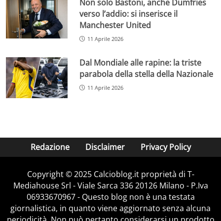
Non solo Bastoni, anche Dumfries
verso l’addio: si inserisce il
Manchester United
11 Aprile 2026
Dal Mondiale alle rapine: la triste
parabola della stella della Nazionale
11 Aprile 2026
Redazione
Disclaimer
Privacy Policy
Copyright © 2025 Calcioblog.it proprietà di T-
Mediahouse Srl - Viale Sarca 336 20126 Milano - P.Iva
06933670967 - Questo blog non è una testata
giornalistica, in quanto viene aggiornato senza alcuna
periodicità. Non può pertanto considerarsi un prodotto