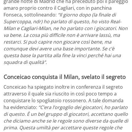
grande notte di Madrid che ha preceduto poi il pareggio
amaro proprio contro il Cagliari, con in panchina
Fonseca, sottolineando:
“Il giorno dopo (la finale di
Supercoppa, ndr) ho parlato di questo, ho visto Real-
Milan e Cagliari-Milan, ne ho parlato con i giocatori. Non
va bene. La cosa più difficile non è arrivare lassù, ma
restarci. Si può capire non giocare così bene, ma
comunque devi avere una base importante. Se c’è
questa base la partita alla fine la vinci perché hai una
squadra di qualità”.
Conceicao conquista il Milan, svelato il segreto
Conceicao ha spiegato inoltre in conferenza il segreto
attraverso il quale sia riuscito in così poco tempo a
conquistare lo spogliatoio rossonero. A tale domanda
ha evidenziato:
“C’era l’orgoglio dei giocatori, ho parlato
di questo. È un bel gruppo di giocatori, accettano quello
che diciamo anche se le regole sono diverse da quelle di
prima. Questa umiltà per accettare queste regole che