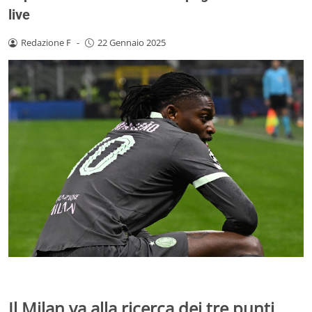
live
Redazione F
-
22 Gennaio 2025
Il Milan va alla ricerca dei tre punti