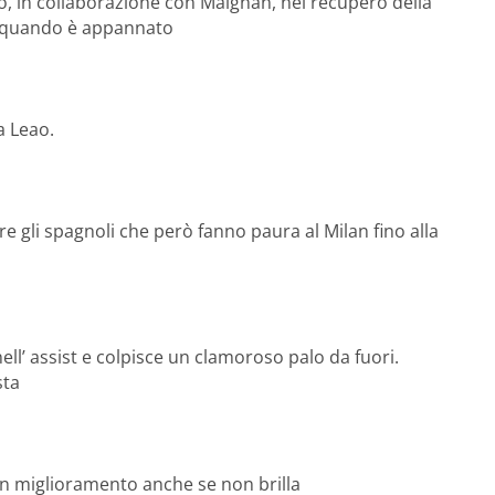
, in collaborazione con Maignan, nel recupero della
he quando è appannato
a Leao.
re gli spagnoli che però fanno paura al Milan fino alla
ll’ assist e colpisce un clamoroso palo da fuori.
sta
 In miglioramento anche se non brilla