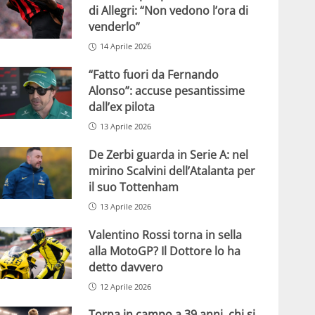
di Allegri: “Non vedono l’ora di
venderlo”
14 Aprile 2026
“Fatto fuori da Fernando
Alonso”: accuse pesantissime
dall’ex pilota
13 Aprile 2026
De Zerbi guarda in Serie A: nel
mirino Scalvini dell’Atalanta per
il suo Tottenham
13 Aprile 2026
Valentino Rossi torna in sella
alla MotoGP? Il Dottore lo ha
detto davvero
12 Aprile 2026
Torna in campo a 39 anni, chi si