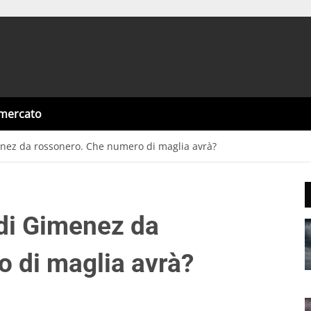
omercato
enez da rossonero. Che numero di maglia avrà?
 di Gimenez da
 di maglia avrà?