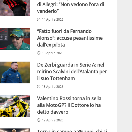
di Allegri: “Non vedono l’ora di
venderlo”
14 Aprile 2026
“Fatto fuori da Fernando
Alonso”: accuse pesantissime
dall’ex pilota
13 Aprile 2026
De Zerbi guarda in Serie A: nel
mirino Scalvini dell’Atalanta per
il suo Tottenham
13 Aprile 2026
Valentino Rossi torna in sella
alla MotoGP? Il Dottore lo ha
detto davvero
12 Aprile 2026
Torna in campo a 39 anni, chi si