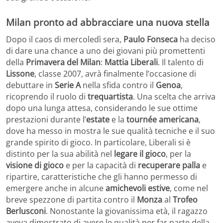
Milan pronto ad abbracciare una nuova stella
Dopo il caos di mercoledì sera,
Paulo Fonseca
ha deciso
di dare una chance a uno dei giovani più promettenti
della
Primavera del Milan
:
Mattia Liberali
. Il talento di
Lissone
, classe 2007, avrà finalmente l’occasione di
debuttare in
Serie A
nella sfida contro il
Genoa
,
ricoprendo il ruolo di
trequartista
. Una scelta che arriva
dopo una lunga attesa, considerando le sue ottime
prestazioni durante l’
estate
e la
tournée americana
,
dove ha messo in mostra le sue qualità tecniche e il suo
grande spirito di gioco. In particolare, Liberali si è
distinto per la sua abilità nel
legare il gioco
, per la
visione di gioco
e per la capacità di
recuperare palla
e
ripartire, caratteristiche che gli hanno permesso di
emergere anche in alcune
amichevoli estive
, come nel
breve spezzone di partita contro il
Monza
al
Trofeo
Berlusconi
. Nonostante la giovanissima età, il ragazzo
aveva dimostrato di avere le qualità per far parte della