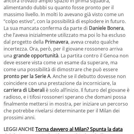
ancora trovato ampio spazio in prima squadra,
alimentando dubbi su quanto fosse pronto per il
massimo livello. In molti lo avevano già visto come un
“colpo estivo”, con la possibilità di esplodere in futuro.
La sua mancata conferma da parte di
Daniele Bonera
,
che l’aveva inizialmente utilizzato ma poi lo ha escluso
dal progetto della
Primavera
, aveva creato qualche
incertezza. Ora, però, per il giovane rossonero arriva
una
grande opportunità
. La partita contro il Genoa non
deve essere vista come un esame da superare, ma
come una possibilità di dimostrare che può essere
pronto per la Serie A
. Anche se il debutto dovesse non
coincidere con una prestazione da incorniciare, la
carriera di Liberali
è solo all’inizio. Il futuro del giovane è
radioso, e i tifosi rossoneri sperano che domani possa
finalmente mettersi in mostra, per iniziare un percorso
che potrebbe rivelarsi determinante per il Milan dei
prossimi anni.
LEGGI ANCHE
Torna davvero al Milan? Spunta la data