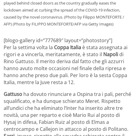
played behind closed doors as the country gradually eases the
lockdown aimed at curbing the spread of the COVID-19 infection,
caused by the novel coronavirus. (Photo by Filippo MONTEFORTE /
AFP) (Photo by FILIPPO MONTEFORTE/AFP via Getty Images)
[blogo-gallery id=”777689″ layout=”photostory”]
Per la settima volta la
Coppa Italia
è stata assegnata ai
rigori e a vincerla, meritatamente, è stato il
Napoli
di
Rino Gattuso. Il merito deriva dal fatto che gli azzurri
hanno avuto molte occasioni nel finale della ripresa e
hanno anche preso due pali. Per loro è la sesta Coppa
Italia, mentre la Juve resta a 12.
Gattuso
ha dovuto rinunciare a Ospina tra i pali, perché
squalificato, e ha dunque schierato Meret. Rispetto
all’undici che ha eliminato l’Inter ha inserito altre tre
novità, una per reparto e cioè Mario Rui al posto di
Hysaj in difesa, Fabian Ruiz al posto di Elmas a
centrocampo e Callejon in attacco al posto di Politano.
Sarri
, invece, rispetto alla squadra schierata contro il