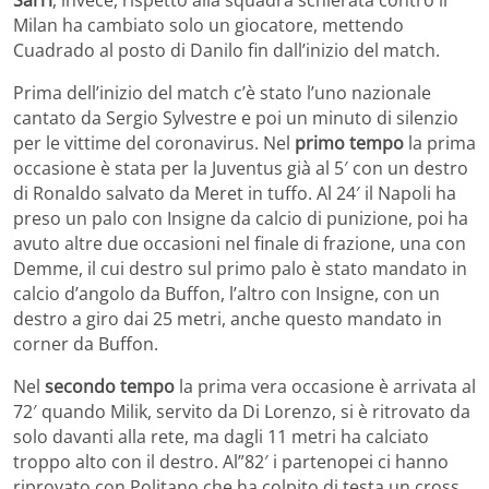
Milan ha cambiato solo un giocatore, mettendo
Cuadrado al posto di Danilo fin dall’inizio del match.
Prima dell’inizio del match c’è stato l’uno nazionale
cantato da Sergio Sylvestre e poi un minuto di silenzio
per le vittime del coronavirus. Nel
primo tempo
la prima
occasione è stata per la Juventus già al 5′ con un destro
di Ronaldo salvato da Meret in tuffo. Al 24′ il Napoli ha
preso un palo con Insigne da calcio di punizione, poi ha
avuto altre due occasioni nel finale di frazione, una con
Demme, il cui destro sul primo palo è stato mandato in
calcio d’angolo da Buffon, l’altro con Insigne, con un
destro a giro dai 25 metri, anche questo mandato in
corner da Buffon.
Nel
secondo tempo
la prima vera occasione è arrivata al
72′ quando Milik, servito da Di Lorenzo, si è ritrovato da
solo davanti alla rete, ma dagli 11 metri ha calciato
troppo alto con il destro. Al”82′ i partenopei ci hanno
riprovato con Politano che ha colpito di testa un cross