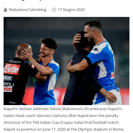
Redazione Calcioblog
-
17 Giugno 2020
Napoli's Serbian defender Nikola Maksimovic (R) embraces Napoli's
Italian head coach Gennaro Gattuso after Napoli won the penalty
shootout of the TIM Italian Cup (Coppa Italia) final football match
Napoli vs Juventus on June 17, 2020 at the Olympic stadium in Rome,