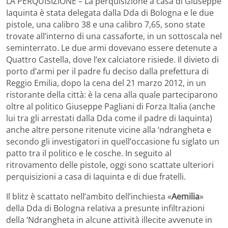
LA PERQUISIZIONE – La perquisizione a casa di Giuseppe
Iaquinta è stata delegata dalla Dda di Bologna e le due
pistole, una calibro 38 e una calibro 7,65, sono state
trovate all’interno di una cassaforte, in un sottoscala nel
seminterrato. Le due armi dovevano essere detenute a
Quattro Castella, dove l’ex calciatore risiede. Il divieto di
porto d’armi per il padre fu deciso dalla prefettura di
Reggio Emilia, dopo la cena del 21 marzo 2012, in un
ristorante della città: è la cena alla quale parteciparono
oltre al politico Giuseppe Pagliani di Forza Italia (anche
lui tra gli arrestati dalla Dda come il padre di Iaquinta)
anche altre persone ritenute vicine alla ‘ndrangheta e
secondo gli investigatori in quell’occasione fu siglato un
patto tra il politico e le cosche. In seguito al
ritrovamento delle pistole, oggi sono scattate ulteriori
perquisizioni a casa di Iaquinta e di due fratelli.
Il blitz è scattato nell’ambito dell’inchiesta «
Aemilia
»
della Dda di Bologna relativa a presunte infiltrazioni
della ‘Ndrangheta in alcune attività illecite avvenute in