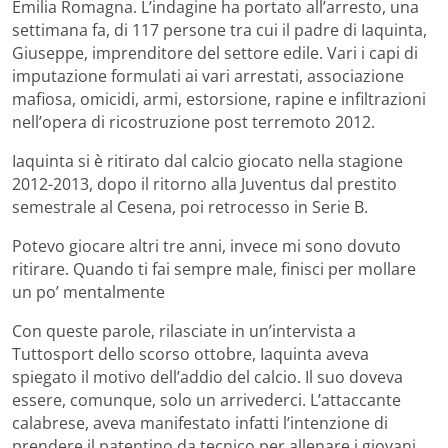
Emilia Romagna. L’indagine ha portato all’arresto, una
settimana fa, di 117 persone tra cui il padre di Iaquinta,
Giuseppe, imprenditore del settore edile. Vari i capi di
imputazione formulati ai vari arrestati, associazione
mafiosa, omicidi, armi, estorsione, rapine e infiltrazioni
nell’opera di ricostruzione post terremoto 2012.
Iaquinta si è ritirato dal calcio giocato nella stagione
2012-2013, dopo il ritorno alla Juventus dal prestito
semestrale al Cesena, poi retrocesso in Serie B.
Potevo giocare altri tre anni, invece mi sono dovuto
ritirare. Quando ti fai sempre male, finisci per mollare
un po’ mentalmente
Con queste parole, rilasciate in un’intervista a
Tuttosport dello scorso ottobre, Iaquinta aveva
spiegato il motivo dell’addio del calcio. Il suo doveva
essere, comunque, solo un arrivederci. L’attaccante
calabrese, aveva manifestato infatti l’intenzione di
prendere il patentino da tecnico per allenare i giovani.